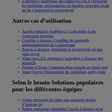
Expérience numérique des employés (DEX)
Résolvez
les problèmes informatiques de manière proactive avant
qu’ils n’impactent la productivité.
Autres cas d’utilisation
Accès à distance
Améliorez l’accès grâce à une
connexion sécurisée
Contrôle à distance
Contrôlez les appareils
indépendamment de la plateforme
Bureau à distance
Améliorez la productivité où que
vous soyez
Wake-on-LAN
Autorisez l’activation à distance des
appareils
Partage d’écran
Communication visuelle en temps réel
Smart Service
Rationalisez les opérations après-vente
Selon le besoin
Solutions populaires
pour les différentes équipes
Usage personnel
Accédez aux appareils depuis
n’importe où
Petites entreprises
Simplifiez l’accès à distance et la