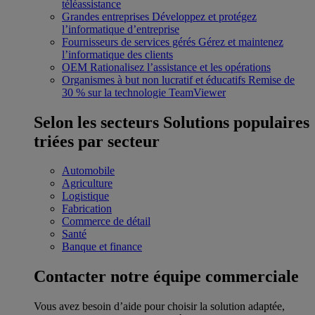
téléassistance
Grandes entreprises
Développez et protégez
l’informatique d’entreprise
Fournisseurs de services gérés
Gérez et maintenez
l’informatique des clients
OEM
Rationalisez l’assistance et les opérations
Organismes à but non lucratif et éducatifs
Remise de
30 % sur la technologie TeamViewer
Selon les secteurs
Solutions populaires
triées par secteur
Automobile
Agriculture
Logistique
Fabrication
Commerce de détail
Santé
Banque et finance
Contacter notre équipe commerciale
Vous avez besoin d’aide pour choisir la solution adaptée,