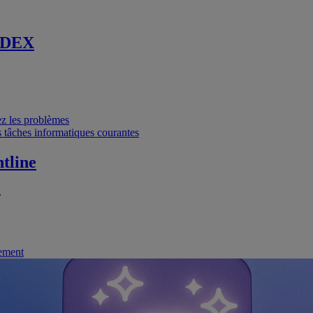
 DEX
vez les problèmes
 tâches informatiques courantes
tline
.
nement