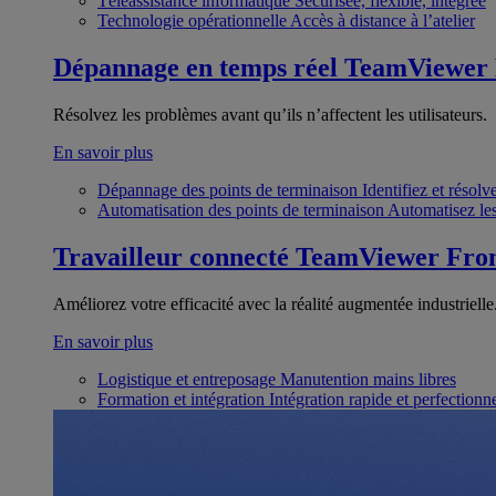
Téléassistance informatique
Sécurisée, flexible, intégrée
Technologie opérationnelle
Accès à distance à l’atelier
Dépannage en temps réel
TeamViewer
Résolvez les problèmes avant qu’ils n’affectent les utilisateurs.
En savoir plus
Dépannage des points de terminaison
Identifiez et résol
Automatisation des points de terminaison
Automatisez les
Travailleur connecté
TeamViewer Fron
Améliorez votre efficacité avec la réalité augmentée industrielle
En savoir plus
Logistique et entreposage
Manutention mains libres
Formation et intégration
Intégration rapide et perfection