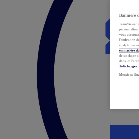
Bannière 
TeamViewer et 
personnaliser 
vous acceptez 
l’utilisation 
analytiques as
en matière de
de stockage d
dans les Para
Téléchargez
Mentions lég