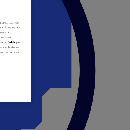
pareil, afin de
ur
« J’accepte »
,
ées via
s mesures
 notre
Politique
iers et la durée
ent de cookies