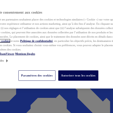
de consentement aux cookies
ses partenaires souhaitent placer des cookies et technologies similaires (« Cookie ») sur votre ap
votre expérience utilisateur et nos actions marketing, ainsi qu’à des fins d’analyse. En cliquant s
(i) nos réglages et l’utilisation de cookies ainsi que (ii) l’analyse subséquente des données collect
de cookies, qui peuvent être associées aux données collectées par l’utilisation de nos produits et le
sociées. Le placement de cookies, ainsi que le traitement des données sont décrits en détails dans
 cookies
et notre
Politique de confidentialité
, en particulier les objectifs précis, les destinataires t
es cookies. Si vous souhaitez choisir vous-même vos préférences, vous pouvez adapter le placem
mètres des cookies.
 TeamViewer
Mentions légales
ales
Paramètres des cookies
Autoriser tous les cookies