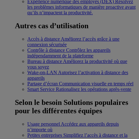
Expérience numérique des employés (DEX)
Résolvez
les problèmes informatiques de manière proactive avant
qu’ils n’impactent la productivité.
Autres cas d’utilisation
Accès à distance
Améliorez l’accès grâce à une
connexion sécurisée
Contrôle à distance
Contrôlez les appareils
indépendamment de la plateforme
Bureau à distance
Améliorez la productivité où que
vous soyez
Wake-on-LAN
Autorisez l’activation à distance des
appareils
Partage d’écran
Communication visuelle en temps réel
Smart Service
Rationalisez les opérations après-vente
Selon le besoin
Solutions populaires
pour les différentes équipes
Usage personnel
Accédez aux appareils depuis
n’importe où
Petites entreprises
Simplifiez l’accès à distance et la