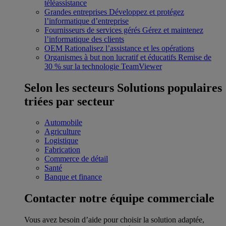
téléassistance
Grandes entreprises
Développez et protégez
l’informatique d’entreprise
Fournisseurs de services gérés
Gérez et maintenez
l’informatique des clients
OEM
Rationalisez l’assistance et les opérations
Organismes à but non lucratif et éducatifs
Remise de
30 % sur la technologie TeamViewer
Selon les secteurs
Solutions populaires
triées par secteur
Automobile
Agriculture
Logistique
Fabrication
Commerce de détail
Santé
Banque et finance
Contacter notre équipe commerciale
Vous avez besoin d’aide pour choisir la solution adaptée,