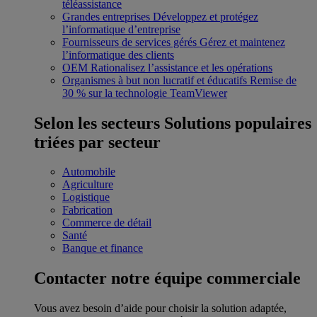
téléassistance
Grandes entreprises
Développez et protégez
l’informatique d’entreprise
Fournisseurs de services gérés
Gérez et maintenez
l’informatique des clients
OEM
Rationalisez l’assistance et les opérations
Organismes à but non lucratif et éducatifs
Remise de
30 % sur la technologie TeamViewer
Selon les secteurs
Solutions populaires
triées par secteur
Automobile
Agriculture
Logistique
Fabrication
Commerce de détail
Santé
Banque et finance
Contacter notre équipe commerciale
Vous avez besoin d’aide pour choisir la solution adaptée,