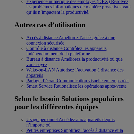
Expérience numérique des employés (DEX)
Résolvez
les problèmes informatiques de manière proactive avant
qu’ils n’impactent la productivité.
Autres cas d’utilisation
Accès à distance
Améliorez l’accès grâce à une
connexion sécurisée
Contrôle à distance
Contrôlez les appareils
indépendamment de la plateforme
Bureau à distance
Améliorez la productivité où que
vous soyez
Wake-on-LAN
Autorisez l’activation à distance des
appareils
Partage d’écran
Communication visuelle en temps réel
Smart Service
Rationalisez les opérations après-vente
Selon le besoin
Solutions populaires
pour les différentes équipes
Usage personnel
Accédez aux appareils depuis
n’importe où
Petites entreprises
Simplifiez l’accès à distance et la