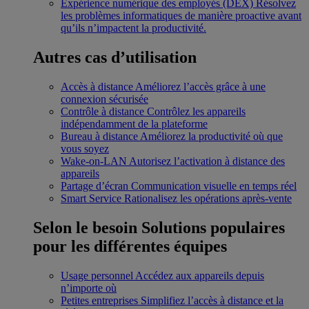
Expérience numérique des employés (DEX)
Résolvez
les problèmes informatiques de manière proactive avant
qu’ils n’impactent la productivité.
Autres cas d’utilisation
Accès à distance
Améliorez l’accès grâce à une
connexion sécurisée
Contrôle à distance
Contrôlez les appareils
indépendamment de la plateforme
Bureau à distance
Améliorez la productivité où que
vous soyez
Wake-on-LAN
Autorisez l’activation à distance des
appareils
Partage d’écran
Communication visuelle en temps réel
Smart Service
Rationalisez les opérations après-vente
Selon le besoin
Solutions populaires
pour les différentes équipes
Usage personnel
Accédez aux appareils depuis
n’importe où
Petites entreprises
Simplifiez l’accès à distance et la