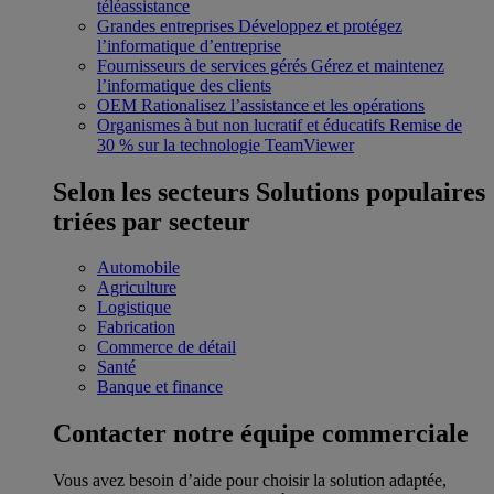
téléassistance
Grandes entreprises
Développez et protégez
l’informatique d’entreprise
Fournisseurs de services gérés
Gérez et maintenez
l’informatique des clients
OEM
Rationalisez l’assistance et les opérations
Organismes à but non lucratif et éducatifs
Remise de
30 % sur la technologie TeamViewer
Selon les secteurs
Solutions populaires
triées par secteur
Automobile
Agriculture
Logistique
Fabrication
Commerce de détail
Santé
Banque et finance
Contacter notre équipe commerciale
Vous avez besoin d’aide pour choisir la solution adaptée,