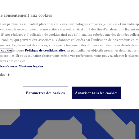
de consentement aux cookies
ses partenaires souhaitent placer des cookies et technologies similaires (« Cookie ») sur votre ap
votre expérience utilisateur et nos actions marketing, ainsi qu’à des fins d’analyse. En cliquant s
(i) nos réglages et l’utilisation de cookies ainsi que (ii) l’analyse subséquente des données collect
de cookies, qui peuvent être associées aux données collectées par l’utilisation de nos produits et le
sociées. Le placement de cookies, ainsi que le traitement des données sont décrits en détails dans
 cookies
et notre
Politique de confidentialité
, en particulier les objectifs précis, les destinataires t
es cookies. Si vous souhaitez choisir vous-même vos préférences, vous pouvez adapter le placem
mètres des cookies.
 TeamViewer
Mentions légales
ales
Paramètres des cookies
Autoriser tous les cookies