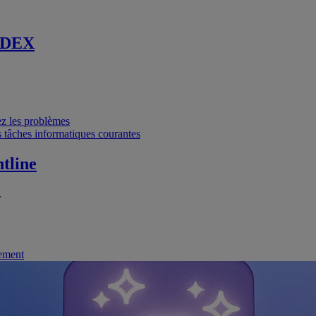
 DEX
vez les problèmes
 tâches informatiques courantes
tline
.
nement