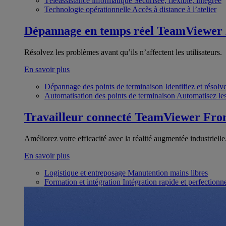
Téléassistance informatique
Sécurisée, flexible, intégrée
Technologie opérationnelle
Accès à distance à l’atelier
Dépannage en temps réel
TeamViewer
Résolvez les problèmes avant qu’ils n’affectent les utilisateurs.
En savoir plus
Dépannage des points de terminaison
Identifiez et résol
Automatisation des points de terminaison
Automatisez les
Travailleur connecté
TeamViewer Fron
Améliorez votre efficacité avec la réalité augmentée industrielle
En savoir plus
Logistique et entreposage
Manutention mains libres
Formation et intégration
Intégration rapide et perfection