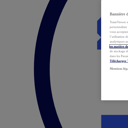
Bannière 
TeamViewer et 
personnaliser 
vous acceptez 
l’utilisation 
analytiques as
en matière de
de stockage d
dans les Para
Téléchargez
Mentions lég