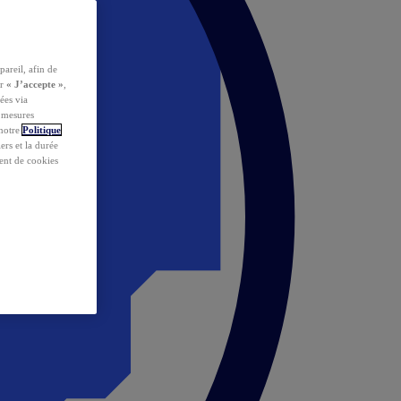
pareil, afin de
ur
« J’accepte »
,
ées via
s mesures
 notre
Politique
iers et la durée
ent de cookies