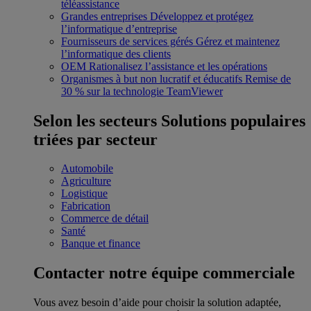
téléassistance
Grandes entreprises
Développez et protégez
l’informatique d’entreprise
Fournisseurs de services gérés
Gérez et maintenez
l’informatique des clients
OEM
Rationalisez l’assistance et les opérations
Organismes à but non lucratif et éducatifs
Remise de
30 % sur la technologie TeamViewer
Selon les secteurs
Solutions populaires
triées par secteur
Automobile
Agriculture
Logistique
Fabrication
Commerce de détail
Santé
Banque et finance
Contacter notre équipe commerciale
Vous avez besoin d’aide pour choisir la solution adaptée,