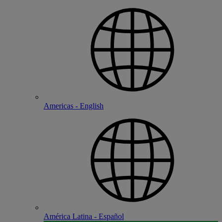
Americas - English
América Latina - Español