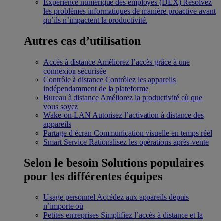
Expérience numérique des employés (DEX)
Résolvez
les problèmes informatiques de manière proactive avant
qu’ils n’impactent la productivité.
Autres cas d’utilisation
Accès à distance
Améliorez l’accès grâce à une
connexion sécurisée
Contrôle à distance
Contrôlez les appareils
indépendamment de la plateforme
Bureau à distance
Améliorez la productivité où que
vous soyez
Wake-on-LAN
Autorisez l’activation à distance des
appareils
Partage d’écran
Communication visuelle en temps réel
Smart Service
Rationalisez les opérations après-vente
Selon le besoin
Solutions populaires
pour les différentes équipes
Usage personnel
Accédez aux appareils depuis
n’importe où
Petites entreprises
Simplifiez l’accès à distance et la