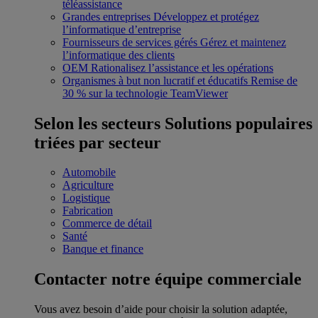
téléassistance
Grandes entreprises
Développez et protégez
l’informatique d’entreprise
Fournisseurs de services gérés
Gérez et maintenez
l’informatique des clients
OEM
Rationalisez l’assistance et les opérations
Organismes à but non lucratif et éducatifs
Remise de
30 % sur la technologie TeamViewer
Selon les secteurs
Solutions populaires
triées par secteur
Automobile
Agriculture
Logistique
Fabrication
Commerce de détail
Santé
Banque et finance
Contacter notre équipe commerciale
Vous avez besoin d’aide pour choisir la solution adaptée,