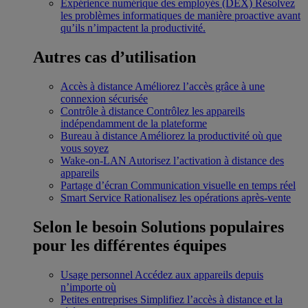
Expérience numérique des employés (DEX)
Résolvez
les problèmes informatiques de manière proactive avant
qu’ils n’impactent la productivité.
Autres cas d’utilisation
Accès à distance
Améliorez l’accès grâce à une
connexion sécurisée
Contrôle à distance
Contrôlez les appareils
indépendamment de la plateforme
Bureau à distance
Améliorez la productivité où que
vous soyez
Wake-on-LAN
Autorisez l’activation à distance des
appareils
Partage d’écran
Communication visuelle en temps réel
Smart Service
Rationalisez les opérations après-vente
Selon le besoin
Solutions populaires
pour les différentes équipes
Usage personnel
Accédez aux appareils depuis
n’importe où
Petites entreprises
Simplifiez l’accès à distance et la