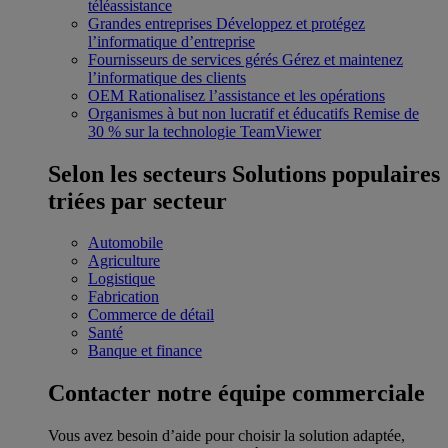
téléassistance
Grandes entreprises
Développez et protégez
l’informatique d’entreprise
Fournisseurs de services gérés
Gérez et maintenez
l’informatique des clients
OEM
Rationalisez l’assistance et les opérations
Organismes à but non lucratif et éducatifs
Remise de
30 % sur la technologie TeamViewer
Selon les secteurs
Solutions populaires
triées par secteur
Automobile
Agriculture
Logistique
Fabrication
Commerce de détail
Santé
Banque et finance
Contacter notre équipe commerciale
Vous avez besoin d’aide pour choisir la solution adaptée,