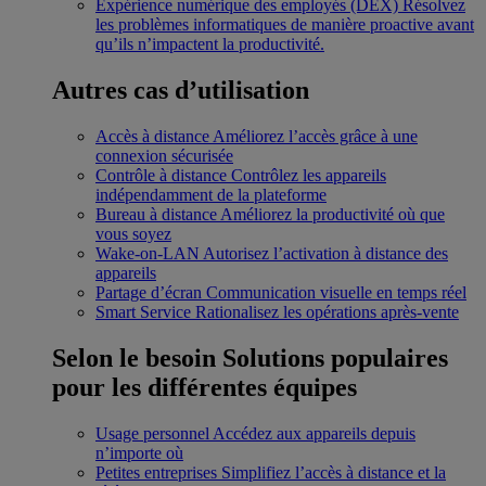
Expérience numérique des employés (DEX)
Résolvez
les problèmes informatiques de manière proactive avant
qu’ils n’impactent la productivité.
Autres cas d’utilisation
Accès à distance
Améliorez l’accès grâce à une
connexion sécurisée
Contrôle à distance
Contrôlez les appareils
indépendamment de la plateforme
Bureau à distance
Améliorez la productivité où que
vous soyez
Wake-on-LAN
Autorisez l’activation à distance des
appareils
Partage d’écran
Communication visuelle en temps réel
Smart Service
Rationalisez les opérations après-vente
Selon le besoin
Solutions populaires
pour les différentes équipes
Usage personnel
Accédez aux appareils depuis
n’importe où
Petites entreprises
Simplifiez l’accès à distance et la