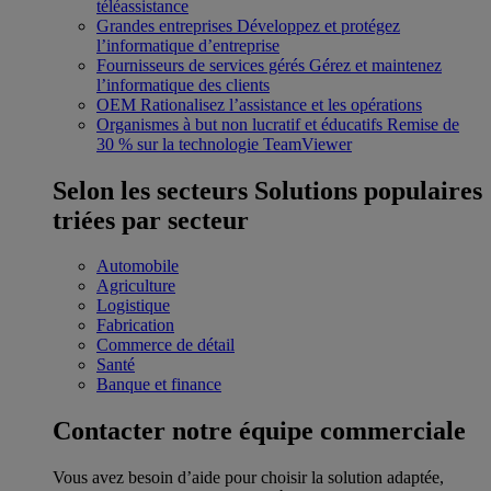
téléassistance
Grandes entreprises
Développez et protégez
l’informatique d’entreprise
Fournisseurs de services gérés
Gérez et maintenez
l’informatique des clients
OEM
Rationalisez l’assistance et les opérations
Organismes à but non lucratif et éducatifs
Remise de
30 % sur la technologie TeamViewer
Selon les secteurs
Solutions populaires
triées par secteur
Automobile
Agriculture
Logistique
Fabrication
Commerce de détail
Santé
Banque et finance
Contacter notre équipe commerciale
Vous avez besoin d’aide pour choisir la solution adaptée,