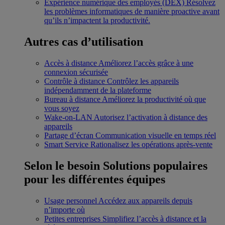
Expérience numérique des employés (DEX)
Résolvez
les problèmes informatiques de manière proactive avant
qu’ils n’impactent la productivité.
Autres cas d’utilisation
Accès à distance
Améliorez l’accès grâce à une
connexion sécurisée
Contrôle à distance
Contrôlez les appareils
indépendamment de la plateforme
Bureau à distance
Améliorez la productivité où que
vous soyez
Wake-on-LAN
Autorisez l’activation à distance des
appareils
Partage d’écran
Communication visuelle en temps réel
Smart Service
Rationalisez les opérations après-vente
Selon le besoin
Solutions populaires
pour les différentes équipes
Usage personnel
Accédez aux appareils depuis
n’importe où
Petites entreprises
Simplifiez l’accès à distance et la