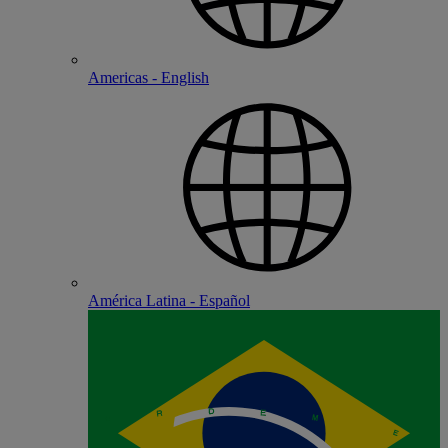
Americas - English
América Latina - Español