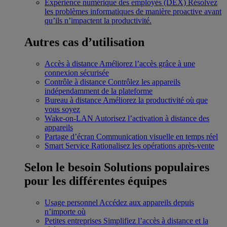
Expérience numérique des employés (DEX)
Résolvez
les problèmes informatiques de manière proactive avant
qu’ils n’impactent la productivité.
Autres cas d’utilisation
Accès à distance
Améliorez l’accès grâce à une
connexion sécurisée
Contrôle à distance
Contrôlez les appareils
indépendamment de la plateforme
Bureau à distance
Améliorez la productivité où que
vous soyez
Wake-on-LAN
Autorisez l’activation à distance des
appareils
Partage d’écran
Communication visuelle en temps réel
Smart Service
Rationalisez les opérations après-vente
Selon le besoin
Solutions populaires
pour les différentes équipes
Usage personnel
Accédez aux appareils depuis
n’importe où
Petites entreprises
Simplifiez l’accès à distance et la