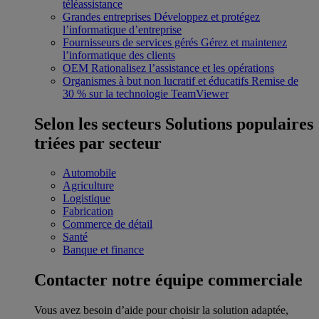
téléassistance
Grandes entreprises
Développez et protégez
l’informatique d’entreprise
Fournisseurs de services gérés
Gérez et maintenez
l’informatique des clients
OEM
Rationalisez l’assistance et les opérations
Organismes à but non lucratif et éducatifs
Remise de
30 % sur la technologie TeamViewer
Selon les secteurs
Solutions populaires
triées par secteur
Automobile
Agriculture
Logistique
Fabrication
Commerce de détail
Santé
Banque et finance
Contacter notre équipe commerciale
Vous avez besoin d’aide pour choisir la solution adaptée,