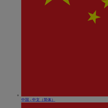
中国 - 中⽂（简体）