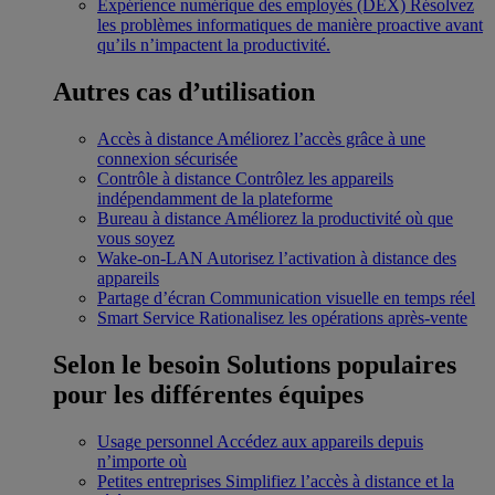
Expérience numérique des employés (DEX)
Résolvez
les problèmes informatiques de manière proactive avant
qu’ils n’impactent la productivité.
Autres cas d’utilisation
Accès à distance
Améliorez l’accès grâce à une
connexion sécurisée
Contrôle à distance
Contrôlez les appareils
indépendamment de la plateforme
Bureau à distance
Améliorez la productivité où que
vous soyez
Wake-on-LAN
Autorisez l’activation à distance des
appareils
Partage d’écran
Communication visuelle en temps réel
Smart Service
Rationalisez les opérations après-vente
Selon le besoin
Solutions populaires
pour les différentes équipes
Usage personnel
Accédez aux appareils depuis
n’importe où
Petites entreprises
Simplifiez l’accès à distance et la