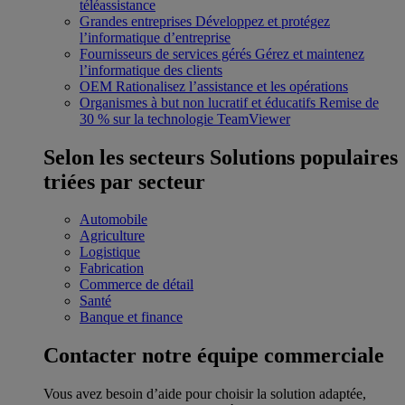
téléassistance
Grandes entreprises
Développez et protégez
l’informatique d’entreprise
Fournisseurs de services gérés
Gérez et maintenez
l’informatique des clients
OEM
Rationalisez l’assistance et les opérations
Organismes à but non lucratif et éducatifs
Remise de
30 % sur la technologie TeamViewer
Selon les secteurs
Solutions populaires
triées par secteur
Automobile
Agriculture
Logistique
Fabrication
Commerce de détail
Santé
Banque et finance
Contacter notre équipe commerciale
Vous avez besoin d’aide pour choisir la solution adaptée,