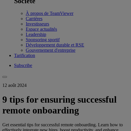
Société
À propos de TeamViewer
Carrières
Investisseurs
Espace actualités
Leadership
Sponsoring sportif
Développement durable et RSE
Gouvernement d'entreprise
Tarification
Subscribe
12 août 2024
9 tips for ensuring successful
remote onboarding
Get essential tips for successful remote onboarding. Learn how to
effectively integrate new hires, boost productivity, and enhance