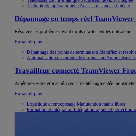
Téléassistance informatique
Sécurisée, flexible, intégrée
Technologie opérationnelle
Accès à distance à l’atelier
Dépannage en temps réel
TeamViewer
Résolvez les problèmes avant qu’ils n’affectent les utilisateurs.
En savoir plus
Dépannage des points de terminaison
Identifiez et résol
Automatisation des points de terminaison
Automatisez les
Travailleur connecté
TeamViewer Fron
Améliorez votre efficacité avec la réalité augmentée industrielle
En savoir plus
Logistique et entreposage
Manutention mains libres
Formation et intégration
Intégration rapide et perfection