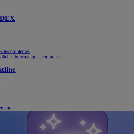
 DEX
vez les problèmes
 tâches informatiques courantes
tline
.
nement