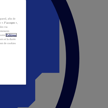
pareil, afin de
ur
« J’accepte »
,
ées via
s mesures
 notre
Politique
iers et la durée
ent de cookies