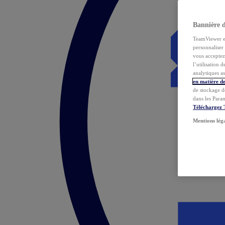
Bannière 
TeamViewer et 
personnaliser 
vous acceptez 
l’utilisation 
analytiques as
en matière de
de stockage d
dans les Para
Téléchargez
Mentions lég