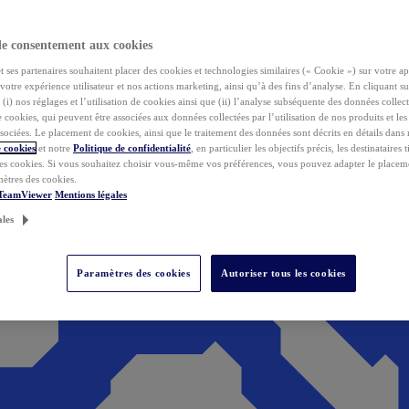
de consentement aux cookies
ses partenaires souhaitent placer des cookies et technologies similaires (« Cookie ») sur votre ap
votre expérience utilisateur et nos actions marketing, ainsi qu’à des fins d’analyse. En cliquant s
(i) nos réglages et l’utilisation de cookies ainsi que (ii) l’analyse subséquente des données collect
de cookies, qui peuvent être associées aux données collectées par l’utilisation de nos produits et le
sociées. Le placement de cookies, ainsi que le traitement des données sont décrits en détails dans
 cookies
et notre
Politique de confidentialité
, en particulier les objectifs précis, les destinataires t
es cookies. Si vous souhaitez choisir vous-même vos préférences, vous pouvez adapter le placem
mètres des cookies.
 TeamViewer
Mentions légales
ales
Paramètres des cookies
Autoriser tous les cookies