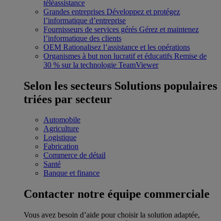
téléassistance
Grandes entreprises
Développez et protégez
l’informatique d’entreprise
Fournisseurs de services gérés
Gérez et maintenez
l’informatique des clients
OEM
Rationalisez l’assistance et les opérations
Organismes à but non lucratif et éducatifs
Remise de
30 % sur la technologie TeamViewer
Selon les secteurs
Solutions populaires
triées par secteur
Automobile
Agriculture
Logistique
Fabrication
Commerce de détail
Santé
Banque et finance
Contacter notre équipe commerciale
Vous avez besoin d’aide pour choisir la solution adaptée,