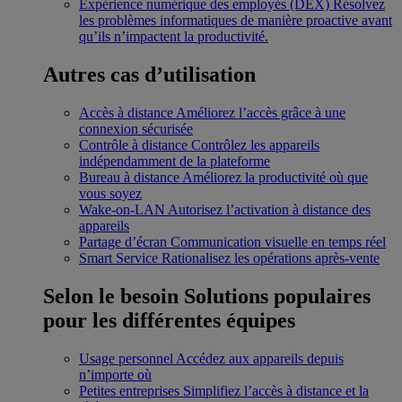
Expérience numérique des employés (DEX)
Résolvez
les problèmes informatiques de manière proactive avant
qu’ils n’impactent la productivité.
Autres cas d’utilisation
Accès à distance
Améliorez l’accès grâce à une
connexion sécurisée
Contrôle à distance
Contrôlez les appareils
indépendamment de la plateforme
Bureau à distance
Améliorez la productivité où que
vous soyez
Wake-on-LAN
Autorisez l’activation à distance des
appareils
Partage d’écran
Communication visuelle en temps réel
Smart Service
Rationalisez les opérations après-vente
Selon le besoin
Solutions populaires
pour les différentes équipes
Usage personnel
Accédez aux appareils depuis
n’importe où
Petites entreprises
Simplifiez l’accès à distance et la