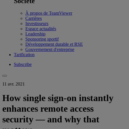
Société
À propos de TeamViewer
Carrières
Investisseurs
Espace actualités
Leadership
Sponsoring sportif
Développement durable et RSE
Gouvernement d'entreprise
Tarification
Subscribe
11 avr. 2021
How single sign-on instantly
enhances remote access
security — and why that