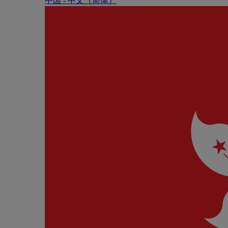
中国 - 中⽂（简体）