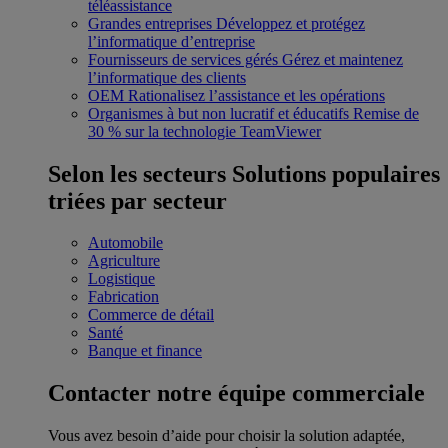
téléassistance
Grandes entreprises
Développez et protégez
l’informatique d’entreprise
Fournisseurs de services gérés
Gérez et maintenez
l’informatique des clients
OEM
Rationalisez l’assistance et les opérations
Organismes à but non lucratif et éducatifs
Remise de
30 % sur la technologie TeamViewer
Selon les secteurs
Solutions populaires
triées par secteur
Automobile
Agriculture
Logistique
Fabrication
Commerce de détail
Santé
Banque et finance
Contacter notre équipe commerciale
Vous avez besoin d’aide pour choisir la solution adaptée,