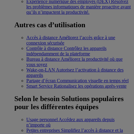
Expérience numérique des employés (DEX)
Résolvez
les problèmes informatiques de manière proactive avant
qu’ils n’impactent la productivité.
Autres cas d’utilisation
Accès à distance
Améliorez l’accès grâce à une
connexion sécurisée
Contrôle à distance
Contrôlez les appareils
indépendamment de la plateforme
Bureau à distance
Améliorez la productivité où que
vous soyez
Wake-on-LAN
Autorisez l’activation à distance des
appareils
Partage d’écran
Communication visuelle en temps réel
Smart Service
Rationalisez les opérations après-vente
Selon le besoin
Solutions populaires
pour les différentes équipes
Usage personnel
Accédez aux appareils depuis
n’importe où
Petites entreprises
Simplifiez l’accès à distance et la