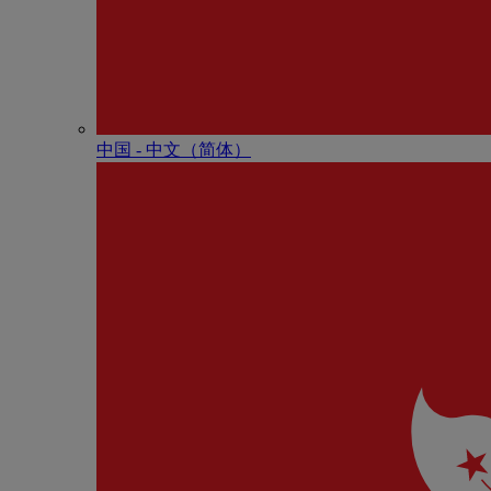
中国 - 中⽂（简体）