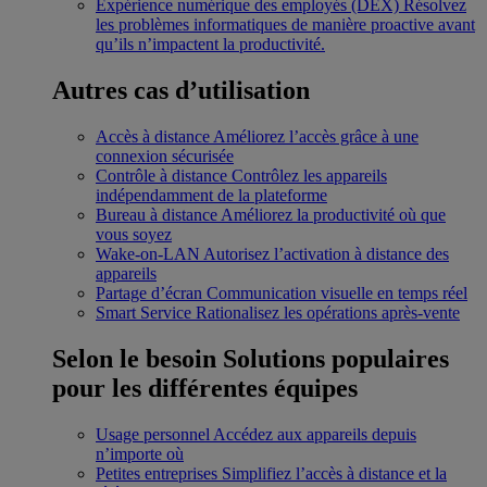
Expérience numérique des employés (DEX)
Résolvez
les problèmes informatiques de manière proactive avant
qu’ils n’impactent la productivité.
Autres cas d’utilisation
Accès à distance
Améliorez l’accès grâce à une
connexion sécurisée
Contrôle à distance
Contrôlez les appareils
indépendamment de la plateforme
Bureau à distance
Améliorez la productivité où que
vous soyez
Wake-on-LAN
Autorisez l’activation à distance des
appareils
Partage d’écran
Communication visuelle en temps réel
Smart Service
Rationalisez les opérations après-vente
Selon le besoin
Solutions populaires
pour les différentes équipes
Usage personnel
Accédez aux appareils depuis
n’importe où
Petites entreprises
Simplifiez l’accès à distance et la