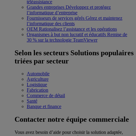
téléassistance
Grandes entreprises
Développez et protégez
l’informatique d’entreprise
Fournisseurs de services gérés
Gérez et maintenez
l’informatique des clients
OEM
Rationalisez l’assistance et les opérations
Organismes à but non lucratif et éducatifs
Remise de
30 % sur la technologie TeamViewer
Selon les secteurs
Solutions populaires
triées par secteur
Automobile
Agriculture
Logistique
Fabrication
Commerce de détail
Santé
Banque et finance
Contacter notre équipe commerciale
Vous avez besoin d’aide pour choisir la solution adaptée,