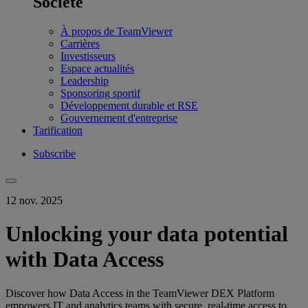
Société
À propos de TeamViewer
Carrières
Investisseurs
Espace actualités
Leadership
Sponsoring sportif
Développement durable et RSE
Gouvernement d'entreprise
Tarification
Subscribe
12 nov. 2025
Unlocking your data potential
with Data Access
Discover how Data Access in the TeamViewer DEX Platform
empowers IT and analytics teams with secure, real-time access to