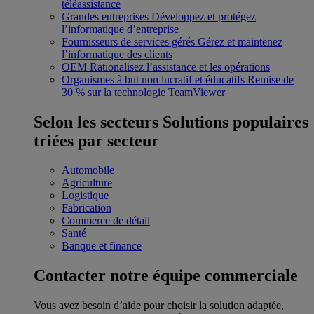
téléassistance
Grandes entreprises
Développez et protégez
l’informatique d’entreprise
Fournisseurs de services gérés
Gérez et maintenez
l’informatique des clients
OEM
Rationalisez l’assistance et les opérations
Organismes à but non lucratif et éducatifs
Remise de
30 % sur la technologie TeamViewer
Selon les secteurs
Solutions populaires
triées par secteur
Automobile
Agriculture
Logistique
Fabrication
Commerce de détail
Santé
Banque et finance
Contacter notre équipe commerciale
Vous avez besoin d’aide pour choisir la solution adaptée,