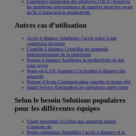
Expérience numérique des employés (DEX)
Résolvez
les problèmes informatiques de manière proactive avant
qu’ils n’impactent la productivité.
Autres cas d’utilisation
Accès à distance
Améliorez l’accès grâce à une
connexion sécurisée
Contrôle à distance
Contrôlez les appareils
indépendamment de la plateforme
Bureau à distance
Améliorez la productivité où que
vous soyez
Wake-on-LAN
Autorisez l’activation à distance des
appareils
Partage d’écran
Communication visuelle en temps réel
Smart Service
Rationalisez les opérations après-vente
Selon le besoin
Solutions populaires
pour les différentes équipes
Usage personnel
Accédez aux appareils depuis
n’importe où
Petites entreprises
Simplifiez l’accès à distance et la