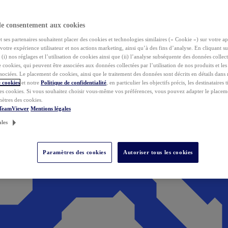
de consentement aux cookies
ses partenaires souhaitent placer des cookies et technologies similaires (« Cookie ») sur votre ap
votre expérience utilisateur et nos actions marketing, ainsi qu’à des fins d’analyse. En cliquant s
(i) nos réglages et l’utilisation de cookies ainsi que (ii) l’analyse subséquente des données collect
de cookies, qui peuvent être associées aux données collectées par l’utilisation de nos produits et le
sociées. Le placement de cookies, ainsi que le traitement des données sont décrits en détails dans
 cookies
et notre
Politique de confidentialité
, en particulier les objectifs précis, les destinataires t
es cookies. Si vous souhaitez choisir vous-même vos préférences, vous pouvez adapter le placem
mètres des cookies.
 TeamViewer
Mentions légales
ales
Paramètres des cookies
Autoriser tous les cookies