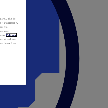
pareil, afin de
ur
« J’accepte »
,
ées via
s mesures
 notre
Politique
iers et la durée
ent de cookies