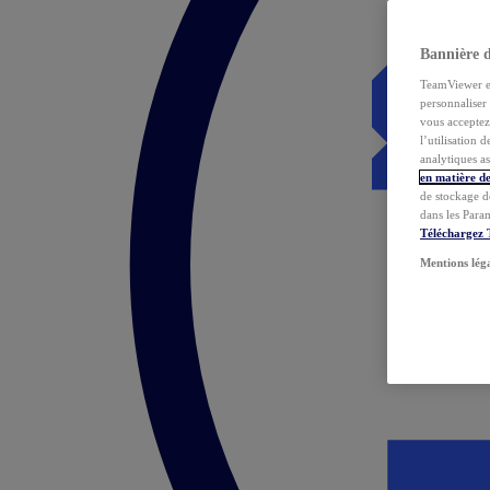
Bannière 
TeamViewer et 
personnaliser 
vous acceptez 
l’utilisation 
analytiques as
en matière de
de stockage d
dans les Para
Téléchargez
Mentions lég