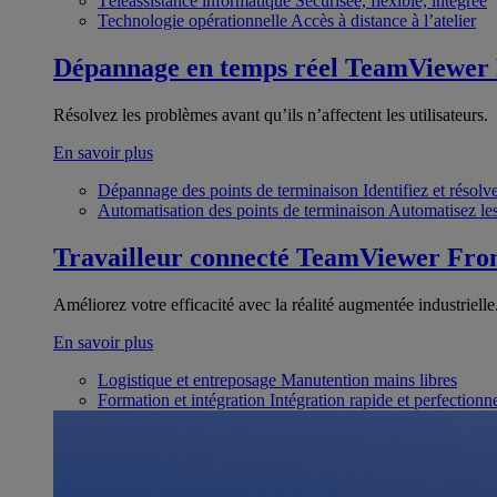
Téléassistance informatique
Sécurisée, flexible, intégrée
Technologie opérationnelle
Accès à distance à l’atelier
Dépannage en temps réel
TeamViewer
Résolvez les problèmes avant qu’ils n’affectent les utilisateurs.
En savoir plus
Dépannage des points de terminaison
Identifiez et résol
Automatisation des points de terminaison
Automatisez les
Travailleur connecté
TeamViewer Fron
Améliorez votre efficacité avec la réalité augmentée industrielle
En savoir plus
Logistique et entreposage
Manutention mains libres
Formation et intégration
Intégration rapide et perfection