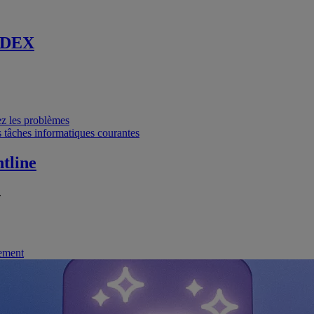
 DEX
vez les problèmes
 tâches informatiques courantes
tline
.
nement