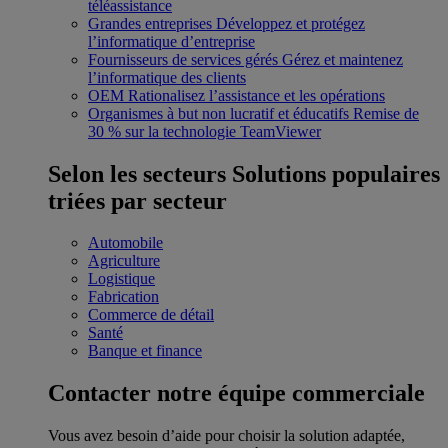
téléassistance
Grandes entreprises
Développez et protégez
l’informatique d’entreprise
Fournisseurs de services gérés
Gérez et maintenez
l’informatique des clients
OEM
Rationalisez l’assistance et les opérations
Organismes à but non lucratif et éducatifs
Remise de
30 % sur la technologie TeamViewer
Selon les secteurs
Solutions populaires
triées par secteur
Automobile
Agriculture
Logistique
Fabrication
Commerce de détail
Santé
Banque et finance
Contacter notre équipe commerciale
Vous avez besoin d’aide pour choisir la solution adaptée,