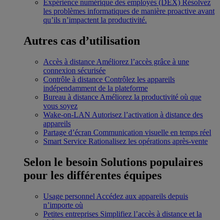
Expérience numérique des employés (DEX)
Résolvez
les problèmes informatiques de manière proactive avant
qu’ils n’impactent la productivité.
Autres cas d’utilisation
Accès à distance
Améliorez l’accès grâce à une
connexion sécurisée
Contrôle à distance
Contrôlez les appareils
indépendamment de la plateforme
Bureau à distance
Améliorez la productivité où que
vous soyez
Wake-on-LAN
Autorisez l’activation à distance des
appareils
Partage d’écran
Communication visuelle en temps réel
Smart Service
Rationalisez les opérations après-vente
Selon le besoin
Solutions populaires
pour les différentes équipes
Usage personnel
Accédez aux appareils depuis
n’importe où
Petites entreprises
Simplifiez l’accès à distance et la