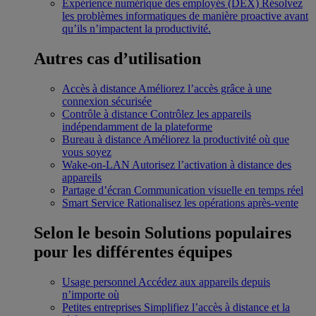
Expérience numérique des employés (DEX)
Résolvez
les problèmes informatiques de manière proactive avant
qu’ils n’impactent la productivité.
Autres cas d’utilisation
Accès à distance
Améliorez l’accès grâce à une
connexion sécurisée
Contrôle à distance
Contrôlez les appareils
indépendamment de la plateforme
Bureau à distance
Améliorez la productivité où que
vous soyez
Wake-on-LAN
Autorisez l’activation à distance des
appareils
Partage d’écran
Communication visuelle en temps réel
Smart Service
Rationalisez les opérations après-vente
Selon le besoin
Solutions populaires
pour les différentes équipes
Usage personnel
Accédez aux appareils depuis
n’importe où
Petites entreprises
Simplifiez l’accès à distance et la