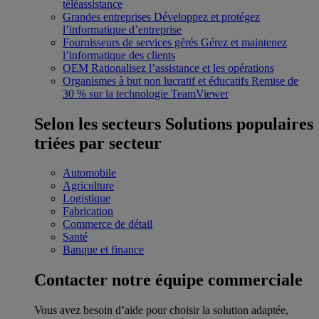
téléassistance
Grandes entreprises
Développez et protégez
l’informatique d’entreprise
Fournisseurs de services gérés
Gérez et maintenez
l’informatique des clients
OEM
Rationalisez l’assistance et les opérations
Organismes à but non lucratif et éducatifs
Remise de
30 % sur la technologie TeamViewer
Selon les secteurs
Solutions populaires
triées par secteur
Automobile
Agriculture
Logistique
Fabrication
Commerce de détail
Santé
Banque et finance
Contacter notre équipe commerciale
Vous avez besoin d’aide pour choisir la solution adaptée,