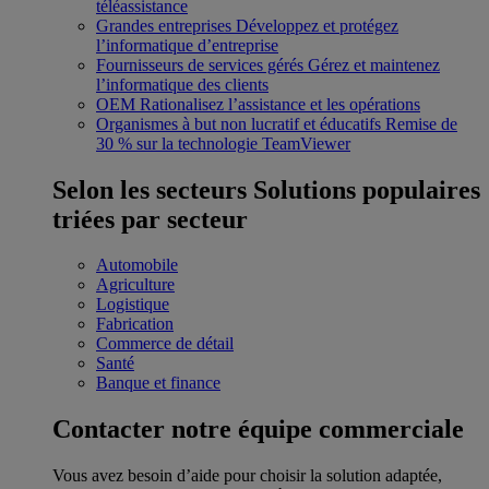
téléassistance
Grandes entreprises
Développez et protégez
l’informatique d’entreprise
Fournisseurs de services gérés
Gérez et maintenez
l’informatique des clients
OEM
Rationalisez l’assistance et les opérations
Organismes à but non lucratif et éducatifs
Remise de
30 % sur la technologie TeamViewer
Selon les secteurs
Solutions populaires
triées par secteur
Automobile
Agriculture
Logistique
Fabrication
Commerce de détail
Santé
Banque et finance
Contacter notre équipe commerciale
Vous avez besoin d’aide pour choisir la solution adaptée,