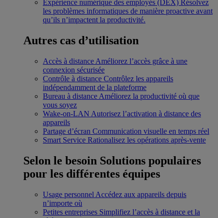
Expérience numérique des employés (DEX)
Résolvez
les problèmes informatiques de manière proactive avant
qu’ils n’impactent la productivité.
Autres cas d’utilisation
Accès à distance
Améliorez l’accès grâce à une
connexion sécurisée
Contrôle à distance
Contrôlez les appareils
indépendamment de la plateforme
Bureau à distance
Améliorez la productivité où que
vous soyez
Wake-on-LAN
Autorisez l’activation à distance des
appareils
Partage d’écran
Communication visuelle en temps réel
Smart Service
Rationalisez les opérations après-vente
Selon le besoin
Solutions populaires
pour les différentes équipes
Usage personnel
Accédez aux appareils depuis
n’importe où
Petites entreprises
Simplifiez l’accès à distance et la