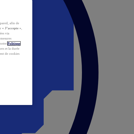
pareil, afin de
ur
« J’accepte »
,
ées via
s mesures
 notre
Politique
iers et la durée
ent de cookies