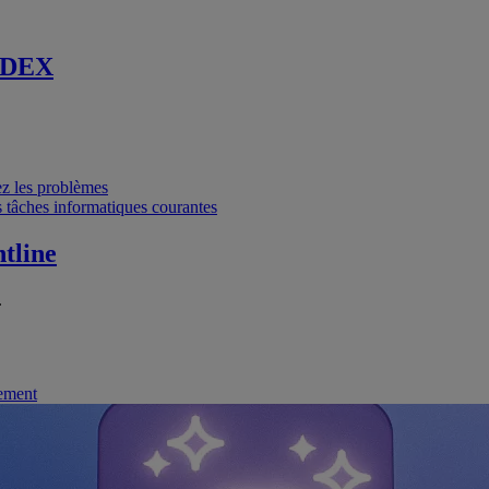
 DEX
vez les problèmes
 tâches informatiques courantes
tline
.
nement