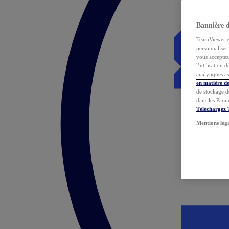
Bannière 
TeamViewer et 
personnaliser 
vous acceptez 
l’utilisation 
analytiques as
en matière de
de stockage d
dans les Para
Téléchargez
Mentions lég