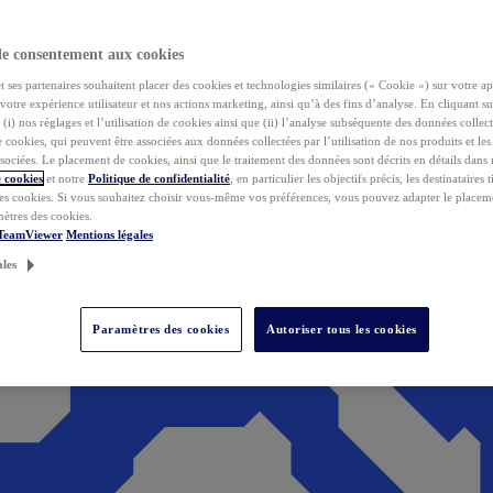
de consentement aux cookies
ses partenaires souhaitent placer des cookies et technologies similaires (« Cookie ») sur votre ap
votre expérience utilisateur et nos actions marketing, ainsi qu’à des fins d’analyse. En cliquant s
(i) nos réglages et l’utilisation de cookies ainsi que (ii) l’analyse subséquente des données collect
de cookies, qui peuvent être associées aux données collectées par l’utilisation de nos produits et le
sociées. Le placement de cookies, ainsi que le traitement des données sont décrits en détails dans
 cookies
et notre
Politique de confidentialité
, en particulier les objectifs précis, les destinataires t
es cookies. Si vous souhaitez choisir vous-même vos préférences, vous pouvez adapter le placem
mètres des cookies.
 TeamViewer
Mentions légales
ales
Paramètres des cookies
Autoriser tous les cookies