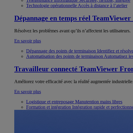
Téléassistance informatique
Sécurisée, flexible, intégrée
Technologie opérationnelle
Accès à distance à l’atelier
Dépannage en temps réel
TeamViewer
Résolvez les problèmes avant qu’ils n’affectent les utilisateurs.
En savoir plus
Dépannage des points de terminaison
Identifiez et résol
Automatisation des points de terminaison
Automatisez les
Travailleur connecté
TeamViewer Fron
Améliorez votre efficacité avec la réalité augmentée industrielle
En savoir plus
Logistique et entreposage
Manutention mains libres
Formation et intégration
Intégration rapide et perfection