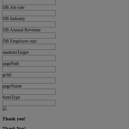
DB Job role
DB Industry
DB Annual Revenue
DB Employee size
marketoTarget
pagePath
gclid
pageName
formType
Thank you!
Thank You!