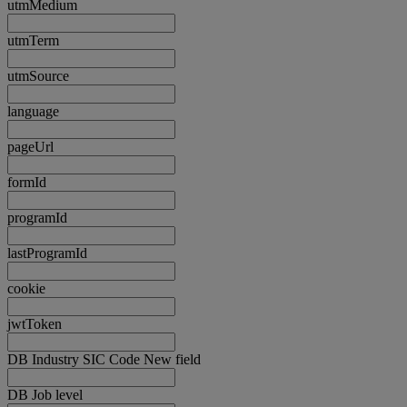
utmMedium
utmTerm
utmSource
language
pageUrl
formId
programId
lastProgramId
cookie
jwtToken
DB Industry SIC Code New field
DB Job level