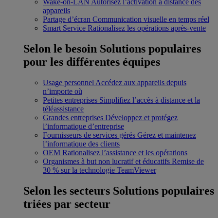
Wake-on-LAN
Autorisez l’activation à distance des
appareils
Partage d’écran
Communication visuelle en temps réel
Smart Service
Rationalisez les opérations après-vente
Selon le besoin
Solutions populaires
pour les différentes équipes
Usage personnel
Accédez aux appareils depuis
n’importe où
Petites entreprises
Simplifiez l’accès à distance et la
téléassistance
Grandes entreprises
Développez et protégez
l’informatique d’entreprise
Fournisseurs de services gérés
Gérez et maintenez
l’informatique des clients
OEM
Rationalisez l’assistance et les opérations
Organismes à but non lucratif et éducatifs
Remise de
30 % sur la technologie TeamViewer
Selon les secteurs
Solutions populaires
triées par secteur