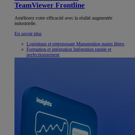
TeamViewer Frontline
Améliorez votre efficacité avec la réalité augmentée
industrielle.
En savoir plus
Logistique et entreposage
Manutention mains libres
Formation et intégration
Intégration rapide et
perfectionnement