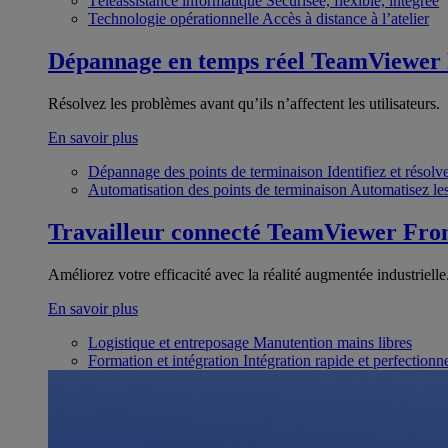
Téléassistance informatique
Sécurisée, flexible, intégrée
Technologie opérationnelle
Accès à distance à l’atelier
Dépannage en temps réel
TeamViewer
Résolvez les problèmes avant qu’ils n’affectent les utilisateurs.
En savoir plus
Dépannage des points de terminaison
Identifiez et résol
Automatisation des points de terminaison
Automatisez les
Travailleur connecté
TeamViewer Fron
Améliorez votre efficacité avec la réalité augmentée industrielle
En savoir plus
Logistique et entreposage
Manutention mains libres
Formation et intégration
Intégration rapide et perfection