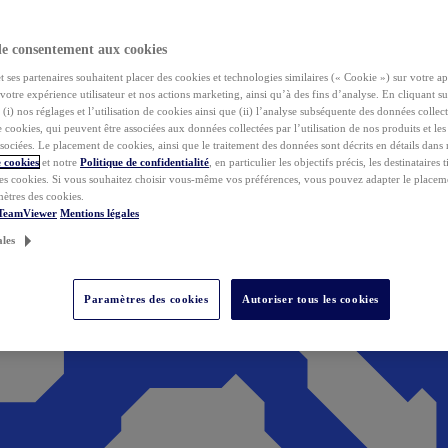
de consentement aux cookies
ses partenaires souhaitent placer des cookies et technologies similaires (« Cookie ») sur votre ap
votre expérience utilisateur et nos actions marketing, ainsi qu’à des fins d’analyse. En cliquant s
(i) nos réglages et l’utilisation de cookies ainsi que (ii) l’analyse subséquente des données collect
de cookies, qui peuvent être associées aux données collectées par l’utilisation de nos produits et le
sociées. Le placement de cookies, ainsi que le traitement des données sont décrits en détails dans
 cookies
et notre
Politique de confidentialité
, en particulier les objectifs précis, les destinataires t
es cookies. Si vous souhaitez choisir vous-même vos préférences, vous pouvez adapter le placem
mètres des cookies.
 TeamViewer
Mentions légales
ales
Paramètres des cookies
Autoriser tous les cookies