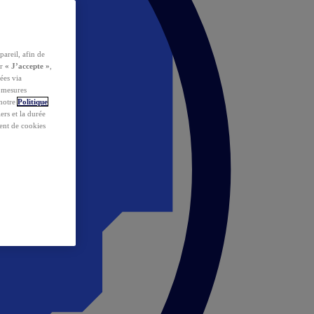
pareil, afin de
ur
« J’accepte »
,
ées via
s mesures
 notre
Politique
iers et la durée
ent de cookies