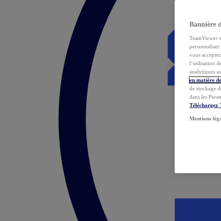
Bannière 
TeamViewer et 
personnaliser 
vous acceptez 
l’utilisation 
analytiques as
en matière de
de stockage d
dans les Para
Téléchargez
Mentions lég