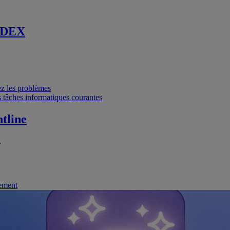
 DEX
vez les problèmes
 tâches informatiques courantes
tline
.
nement