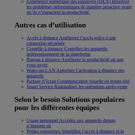
Expérience numérique des employés (DEX)
Résolvez
les problèmes informatiques de manière proactive avant
qu’ils n’impactent la productivité.
Autres cas d’utilisation
Accès à distance
Améliorez l’accès grâce à une
connexion sécurisée
Contrôle à distance
Contrôlez les appareils
indépendamment de la plateforme
Bureau à distance
Améliorez la productivité où que
vous soyez
Wake-on-LAN
Autorisez l’activation à distance des
appareils
Partage d’écran
Communication visuelle en temps réel
Smart Service
Rationalisez les opérations après-vente
Selon le besoin
Solutions populaires
pour les différentes équipes
Usage personnel
Accédez aux appareils depuis
n’importe où
Petites entreprises
Simplifiez l’accès à distance et la