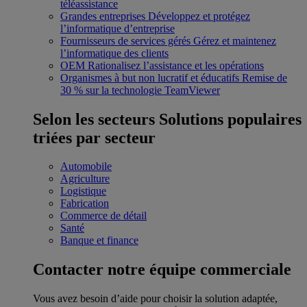
téléassistance
Grandes entreprises
Développez et protégez
l’informatique d’entreprise
Fournisseurs de services gérés
Gérez et maintenez
l’informatique des clients
OEM
Rationalisez l’assistance et les opérations
Organismes à but non lucratif et éducatifs
Remise de
30 % sur la technologie TeamViewer
Selon les secteurs
Solutions populaires
triées par secteur
Automobile
Agriculture
Logistique
Fabrication
Commerce de détail
Santé
Banque et finance
Contacter notre équipe commerciale
Vous avez besoin d’aide pour choisir la solution adaptée,