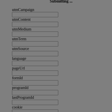
Submitting ...
utmCampaign
utmContent
utmMedium
utmTerm
utmSource
language
pageUrl
formId
programId
lastProgramId
cookie