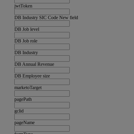
jwtToken
DB Industry SIC Code New field
DB Job level
DB Job role
DB Industry
DB Annual Revenue
DB Employee size
marketoTarget
pagePath
gclid
pageName