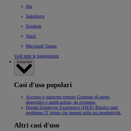
Jira
Salesforce
Zendesk
Slack
Microsoft Teams
Vedi tutte le integrazioni
Soluzioni
Casi d'uso popolari
Accesso e supporto remoto
Gestione di utenti,
dispositivi e applicazioni, da ovunque.
Digital Employee Experience (DEX)
Risolvi ogni
problema IT prima che impatti sulla tua produttività.
Altri casi d'uso