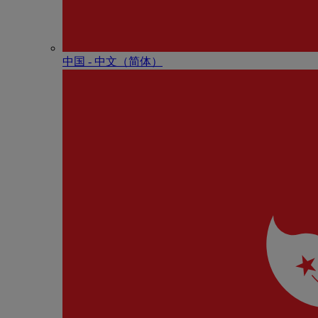
中国 - 中⽂（简体）