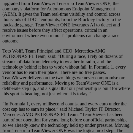
upgraded from TeamViewer Tensor to TeamViewer ONE, the
company's platform for Autonomous Endpoint Management
(AEM). It gives the Team real-time visibility and control across
thousands of IT/OT endpoints, from the Brackley factory to the
trackside garage. TeamViewer ONE leverages AI to detect and
resolve issues before they affect operations, critical in an
environment where even minor IT problems can change a race
outcome.
Toto Wolff, Team Principal and CEO, Mercedes-AMG
PETRONAS F1 Team, said: “During a race, I rely on dozens of
streams of data from telemetry to weather to radio, and the
technology behind it has to work without fail. In Formula 1, every
vendor has to earn their place. There are no free passes.
TeamViewer delivers on the two things we never compromise on:
reliability and performance. Moving to TeamViewer ONE is a
deliberate step up, and a signal that our partnership is built for where
this sport is heading, not just where it is today.”
“In Formula 1, every millisecond counts, and every euro under the
cost cap has to earn its place,” said Michael Taylor, IT Director,
Mercedes-AMG PETRONAS F1 Team. “TeamViewer has been
part of our operation for years, long before our official partnership,
so we already knew the technology held up under pressure. Moving
from Tensor to TeamViewer ONE was the logical next step. The