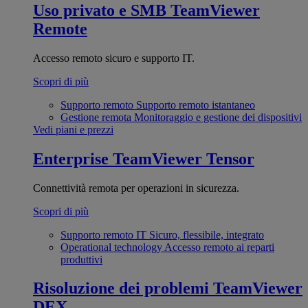
Uso privato e SMB
TeamViewer
Remote
Accesso remoto sicuro e supporto IT.
Scopri di più
Supporto remoto
Supporto remoto istantaneo
Gestione remota
Monitoraggio e gestione dei dispositivi
Vedi piani e prezzi
Enterprise
TeamViewer Tensor
Connettività remota per operazioni in sicurezza.
Scopri di più
Supporto remoto IT
Sicuro, flessibile, integrato
Operational technology
Accesso remoto ai reparti
produttivi
Risoluzione dei problemi
TeamViewer
DEX