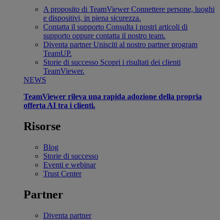
A proposito di TeamViewer
Connettere persone, luoghi
e dispositivi, in piena sicurezza.
Contatta il supporto
Consulta i nostri articoli di
supporto oppure contatta il nostro team.
Diventa partner
Unisciti al nostro partner program
TeamUP.
Storie di successo
Scopri i risultati dei clienti
TeamViewer.
NEWS
TeamViewer rileva una rapida adozione della propria
offerta AI tra i clienti.
Risorse
Blog
Storie di successo
Eventi e webinar
Trust Center
Partner
Diventa partner