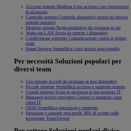
Accesso remoto
Migliora il tuo accesso con connessioni
in sicurezza
Controllo remoto
Controlla dispositivi remoti tra diversi
sistemi operativi
Desktop remoto
Resta produttivo da ovunque tu sia
Wake-on-LAN
Avvia da remoto i dispositivi
Condivisione schermo
Comunicazione visiva in tempo
reale
Smart Service
Semplifica i tuoi servizi post-vendita
Per necessità
Soluzioni popolari per
diversi team
Uso privato
Accedi da ovunque ai tuoi dispositivi
Piccole imprese
Semplifica accesso e supporto remoto
Grandi imprese
Scala in sicurezza la tua gestione IT
Managed service providers
Gestisci e mantieni i tuoi
client IT
OEM
Semplifica operazioni e supporto
Istruzione e aziende non-profit
30% di sconto sulle
tecnologie TeamViewer
Per settore
Soluzioni poplari divise