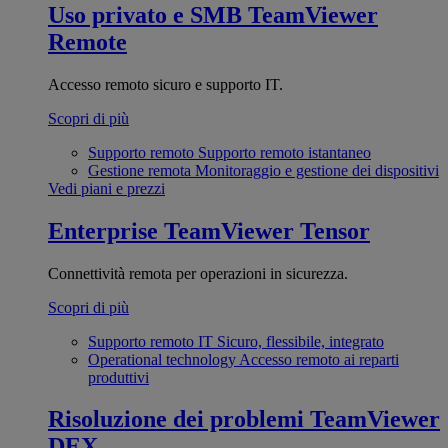
Uso privato e SMB
TeamViewer
Remote
Accesso remoto sicuro e supporto IT.
Scopri di più
Supporto remoto
Supporto remoto istantaneo
Gestione remota
Monitoraggio e gestione dei dispositivi
Vedi piani e prezzi
Enterprise
TeamViewer Tensor
Connettività remota per operazioni in sicurezza.
Scopri di più
Supporto remoto IT
Sicuro, flessibile, integrato
Operational technology
Accesso remoto ai reparti
produttivi
Risoluzione dei problemi
TeamViewer
DEX