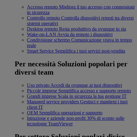
Accesso remoto
Migliora il tuo accesso con connessioni
in sicurezza
Controllo remoto
Controlla dispositivi remoti tra diversi
sistemi operativi
Desktop remoto
Resta produttivo da ovunque tu sia
Wake-on-LAN
Avvia da remoto i dispositivi
Condivisione schermo
Comunicazione visiva in tempo
reale
Smart Service
Semplifica i tuoi servizi post-vendita
Per necessità
Soluzioni popolari per
diversi team
Uso privato
Accedi da ovunque ai tuoi dispositivi
Piccole imprese
Semplifica accesso e supporto remoto
Grandi imprese
Scala in sicurezza la tua gestione IT
Managed service providers
Gestisci e mantieni i tuoi
client IT
OEM
Semplifica operazioni e supporto
Istruzione e aziende non-profit
30% di sconto sulle
tecnologie TeamViewer
Per settore
Soluzioni poplari divise