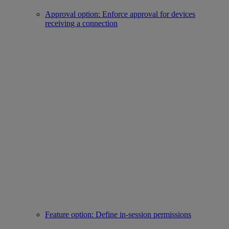
Approval option: Enforce approval for devices
receiving a connection
Feature option: Define in-session permissions