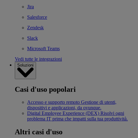
Jira
Salesforce
Zendesk
Slack
Microsoft Teams
Vedi tutte le integrazioni
Soluzioni
Casi d'uso popolari
Accesso e supporto remoto
Gestione di utenti,
dispositivi e applicazioni, da ovunque.
Digital Employee Experience (DEX)
Risolvi ogni
problema IT prima che impatti sulla tua produttività.
Altri casi d'uso