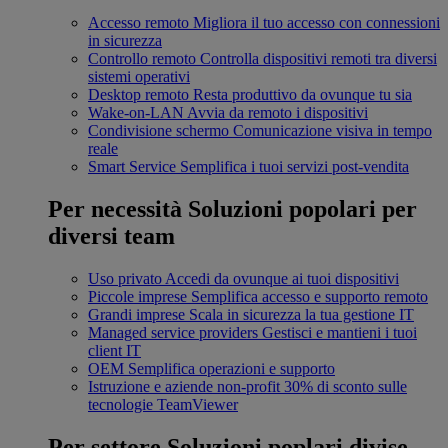
Accesso remoto
Migliora il tuo accesso con connessioni
in sicurezza
Controllo remoto
Controlla dispositivi remoti tra diversi
sistemi operativi
Desktop remoto
Resta produttivo da ovunque tu sia
Wake-on-LAN
Avvia da remoto i dispositivi
Condivisione schermo
Comunicazione visiva in tempo
reale
Smart Service
Semplifica i tuoi servizi post-vendita
Per necessità
Soluzioni popolari per
diversi team
Uso privato
Accedi da ovunque ai tuoi dispositivi
Piccole imprese
Semplifica accesso e supporto remoto
Grandi imprese
Scala in sicurezza la tua gestione IT
Managed service providers
Gestisci e mantieni i tuoi
client IT
OEM
Semplifica operazioni e supporto
Istruzione e aziende non-profit
30% di sconto sulle
tecnologie TeamViewer
Per settore
Soluzioni poplari divise