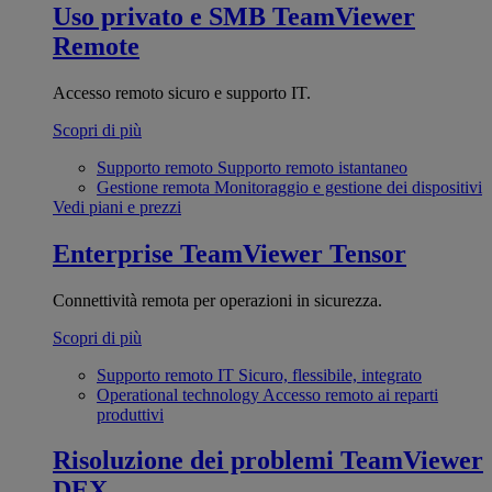
Uso privato e SMB
TeamViewer
Remote
Accesso remoto sicuro e supporto IT.
Scopri di più
Supporto remoto
Supporto remoto istantaneo
Gestione remota
Monitoraggio e gestione dei dispositivi
Vedi piani e prezzi
Enterprise
TeamViewer Tensor
Connettività remota per operazioni in sicurezza.
Scopri di più
Supporto remoto IT
Sicuro, flessibile, integrato
Operational technology
Accesso remoto ai reparti
produttivi
Risoluzione dei problemi
TeamViewer
DEX