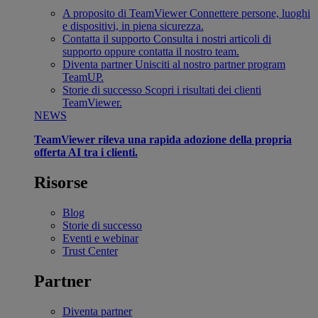
A proposito di TeamViewer
Connettere persone, luoghi
e dispositivi, in piena sicurezza.
Contatta il supporto
Consulta i nostri articoli di
supporto oppure contatta il nostro team.
Diventa partner
Unisciti al nostro partner program
TeamUP.
Storie di successo
Scopri i risultati dei clienti
TeamViewer.
NEWS
TeamViewer rileva una rapida adozione della propria
offerta AI tra i clienti.
Risorse
Blog
Storie di successo
Eventi e webinar
Trust Center
Partner
Diventa partner