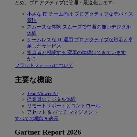
とめ、プロアクティブに管理・最適化します。
小さな IT チーム向け
プロアクティブなデバイス
管理
スムーズな体験
スムーズで中断の無いデジタル
体験
シームレスな IT 運用
プロアクティブな対応と卓
越したサービス
担当者と相談する
変革の準備はできています
か？
プラットフォームについて
主要な機能
TeamViewer AI
従業員のデジタル体験
リモートサポートとコントロール
アセット & パッチ マネジメント
すべての機能を表示
Gartner Report 2026