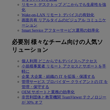
リモート デスクトップ
どこからでも生産性を強
化
Wake-on-LAN
リモート デバイスの有効化
画面共有
リアルタイムのビジュアル コミュニケ
ーション
Smart Service
アフターサービス運用の効率化
必要別
様々なチーム向けの人気ソ
リューション
個人利用
どこからでもデバイスへアクセス
小規模事業者
リモート アクセスとサポートを手
軽に
企業
大企業・組織の IT を拡張・保護する
管理サービス プロバイダー
クライアントの IT を
管理・保守する
OEM
サポートと業務の効率化
非営利団体と教育機関
TeamViewer テクノロジー
が 30% オフ