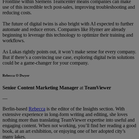
Frontline within Siemens Teamcenter means companies can make
use of this incredible tech post-sales, improving troubleshooting and
reducing costs.
The future of digital twins is also bright with AI expected to further
automate and reduce errors. Companies like Hymer are already
beginning to leverage this technology to optimize their training and
workflows.
As Lukas rightly points out, it won’t make sense for every company.
But if there’s a convincing use case, exploring digital twin solutions
could be a game-changer for your company.
Rebecca O Dwyer
Senior Content Marketing Manager
at
TeamViewer
—
Berlin-based
Rebecca
is the editor of the Insights section. With
extensive experience in long-form writing and editing, she loves
nothing more than translating TeamViewer expertise into useful and
engaging content. When not working, you’ll find her reading a good
book, at an art exhibition, or enjoying one of her adopted city’s
many lakes.