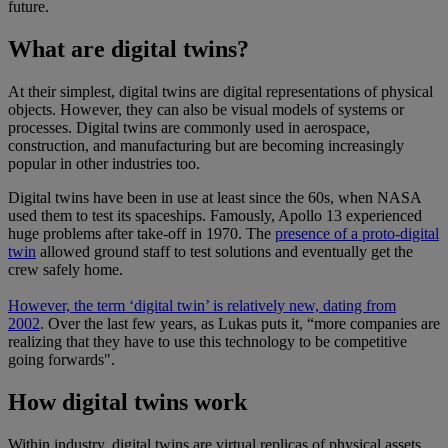
future.
What are digital twins?
At their simplest, digital twins are digital representations of physical
objects. However, they can also be visual models of systems or
processes. Digital twins are commonly used in aerospace,
construction, and manufacturing but are becoming increasingly
popular in other industries too.
Digital twins have been in use at least since the 60s, when NASA
used them to test its spaceships. Famously, Apollo 13 experienced
huge problems after take-off in 1970. The
presence of a proto-digital
twin
allowed ground staff to test solutions and eventually get the
crew safely home.
However, the term ‘digital twin’ is relatively new, dating from
2002
. Over the last few years, as Lukas puts it, “more companies are
realizing that they have to use this technology to be competitive
going forwards".
How digital twins work
Within industry, digital twins are virtual replicas of physical assets,