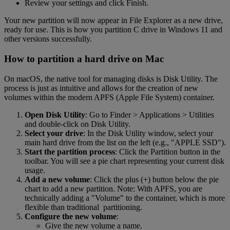
Review your settings and click Finish.
Your new partition will now appear in File Explorer as a new drive,
ready for use. This is how you partition C drive in Windows 11 and
other versions successfully.
How to partition a hard drive on Mac
On macOS, the native tool for managing disks is Disk Utility. The
process is just as intuitive and allows for the creation of new
volumes within the modern APFS (Apple File System) container.
Open Disk Utility
: Go to Finder > Applications > Utilities
and double-click on Disk Utility.
Select your drive
: In the Disk Utility window, select your
main hard drive from the list on the left (e.g., "APPLE SSD").
Start the partition process
: Click the Partition button in the
toolbar. You will see a pie chart representing your current disk
usage.
Add a new volume
: Click the plus (+) button below the pie
chart to add a new partition. Note: With APFS, you are
technically adding a "Volume" to the container, which is more
flexible than traditional partitioning.
Configure the new volume
:
Give the new volume a name.