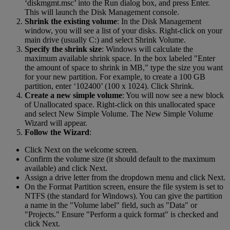
‘diskmgmt.msc’ into the Run dialog box, and press Enter.
This will launch the Disk Management console.
Shrink the existing volume
: In the Disk Management
window, you will see a list of your disks. Right-click on your
main drive (usually C:) and select Shrink Volume.
Specify the shrink size
: Windows will calculate the
maximum available shrink space. In the box labeled "Enter
the amount of space to shrink in MB," type the size you want
for your new partition. For example, to create a 100 GB
partition, enter ‘102400’ (100 x 1024). Click Shrink.
Create a new simple volume
: You will now see a new block
of Unallocated space. Right-click on this unallocated space
and select New Simple Volume. The New Simple Volume
Wizard will appear.
Follow the Wizard
:
Click Next on the welcome screen.
Confirm the volume size (it should default to the maximum
available) and click Next.
Assign a drive letter from the dropdown menu and click Next.
On the Format Partition screen, ensure the file system is set to
NTFS (the standard for Windows). You can give the partition
a name in the "Volume label" field, such as "Data" or
"Projects." Ensure "Perform a quick format" is checked and
click Next.