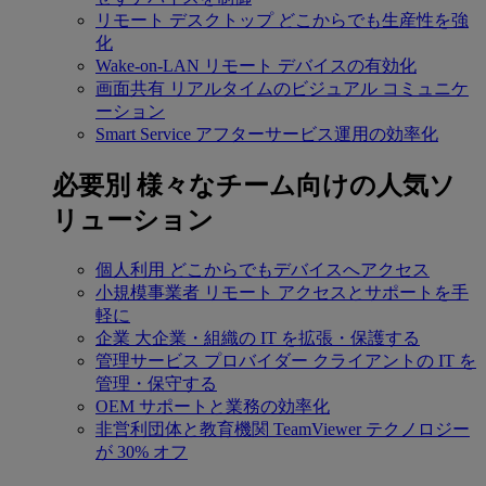
リモート デスクトップ
どこからでも生産性を強
化
Wake-on-LAN
リモート デバイスの有効化
画面共有
リアルタイムのビジュアル コミュニケ
ーション
Smart Service
アフターサービス運用の効率化
必要別
様々なチーム向けの人気ソ
リューション
個人利用
どこからでもデバイスへアクセス
小規模事業者
リモート アクセスとサポートを手
軽に
企業
大企業・組織の IT を拡張・保護する
管理サービス プロバイダー
クライアントの IT を
管理・保守する
OEM
サポートと業務の効率化
非営利団体と教育機関
TeamViewer テクノロジー
が 30% オフ