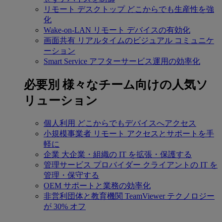
リモート デスクトップ
どこからでも生産性を強
化
Wake-on-LAN
リモート デバイスの有効化
画面共有
リアルタイムのビジュアル コミュニケ
ーション
Smart Service
アフターサービス運用の効率化
必要別
様々なチーム向けの人気ソ
リューション
個人利用
どこからでもデバイスへアクセス
小規模事業者
リモート アクセスとサポートを手
軽に
企業
大企業・組織の IT を拡張・保護する
管理サービス プロバイダー
クライアントの IT を
管理・保守する
OEM
サポートと業務の効率化
非営利団体と教育機関
TeamViewer テクノロジー
が 30% オフ