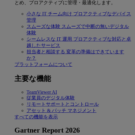
とめ、プロアクティブに管理・最適化します。
小さな IT チーム向け
プロアクティブなデバイス
管理
スムーズな体験
スムーズで中断の無いデジタル
体験
シームレスな IT 運用
プロアクティブな対応と卓
越したサービス
担当者と相談する
変革の準備はできています
か？
プラットフォームについて
主要な機能
TeamViewer AI
従業員のデジタル体験
リモートサポートとコントロール
アセット & パッチ マネジメント
すべての機能を表示
Gartner Report 2026