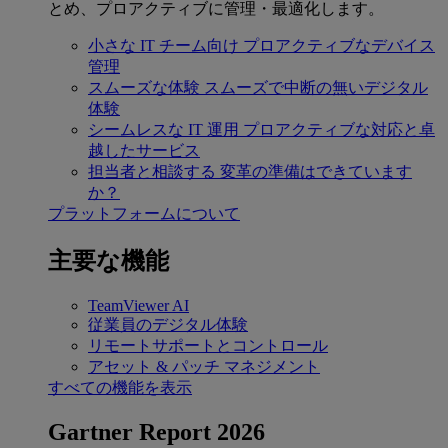
とめ、プロアクティブに管理・最適化します。
小さな IT チーム向け
プロアクティブなデバイス
管理
スムーズな体験
スムーズで中断の無いデジタル
体験
シームレスな IT 運用
プロアクティブな対応と卓
越したサービス
担当者と相談する
変革の準備はできています
か？
プラットフォームについて
主要な機能
TeamViewer AI
従業員のデジタル体験
リモートサポートとコントロール
アセット & パッチ マネジメント
すべての機能を表示
Gartner Report 2026