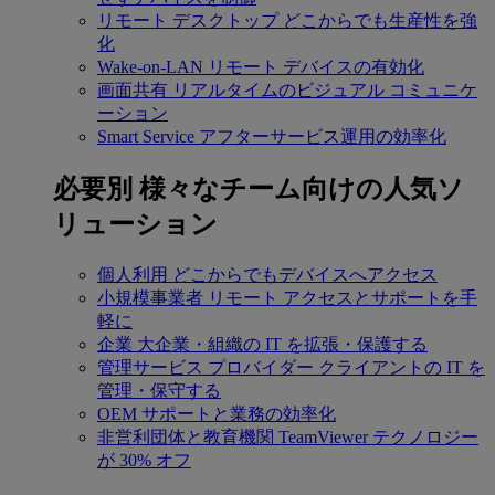
リモート デスクトップ
どこからでも生産性を強
化
Wake-on-LAN
リモート デバイスの有効化
画面共有
リアルタイムのビジュアル コミュニケ
ーション
Smart Service
アフターサービス運用の効率化
必要別
様々なチーム向けの人気ソ
リューション
個人利用
どこからでもデバイスへアクセス
小規模事業者
リモート アクセスとサポートを手
軽に
企業
大企業・組織の IT を拡張・保護する
管理サービス プロバイダー
クライアントの IT を
管理・保守する
OEM
サポートと業務の効率化
非営利団体と教育機関
TeamViewer テクノロジー
が 30% オフ