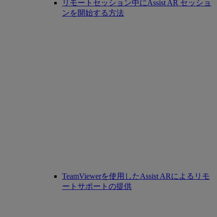
リモートセッション中にAssist AR セッショ
ンを開始する方法
TeamViewerを使用したAssist ARによるリモ
ートサポートの提供