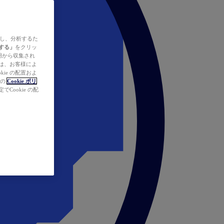
ズし、分析するた
する」
をクリッ
の使用から収集され
タは、お客様によ
ie の配置およ
社の
Cookie ポリ
Cookie の配