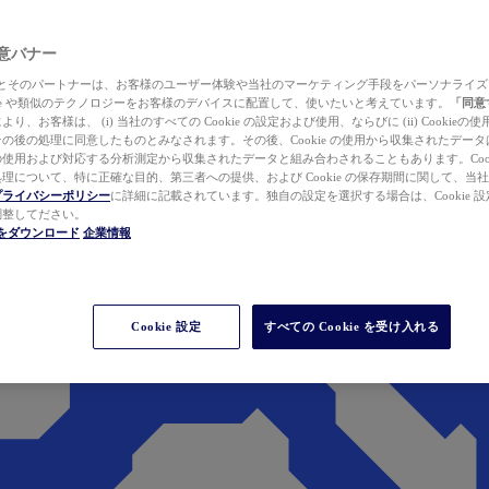
 同意バナー
ewer とそのパートナーは、お客様のユーザー体験や当社のマーケティング手段をパーソナライ
kie や類似のテクノロジーをお客様のデバイスに配置して、使いたいと考えています。
「同意
り、お客様は、 (i) 当社のすべての Cookie の設定および使用、ならびに (ii) Cookie
の後の処理に同意したものとみなされます。その後、Cookie の使用から収集されたデー
使用および対応する分析測定から収集されたデータと組み合わされることもあります。Cook
理について、特に正確な目的、第三者への提供、および Cookie の保存期間に関して、当
プライバシーポリシー
に詳細に記載されています。独自の設定を選択する場合は、Cookie 設定で
調整してださい。
werをダウンロード
企業情報
Cookie 設定
すべての Cookie を受け入れる