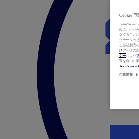
Cookie
TeamVi
めに、Coo
クすることによ
たデータのそ
る当社製品の
びデータの処
シー
および
置を自由に
TeamVie
企業情報