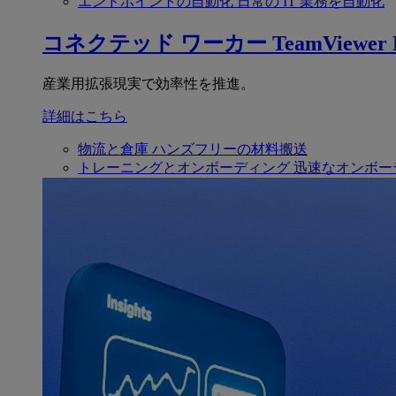
エンドポイントの自動化
日常の IT 業務を自動化
コネクテッド ワーカー
TeamViewer F
産業用拡張現実で効率性を推進。
詳細はこちら
物流と倉庫
ハンズフリーの材料搬送
トレーニングとオンボーディング
迅速なオンボー