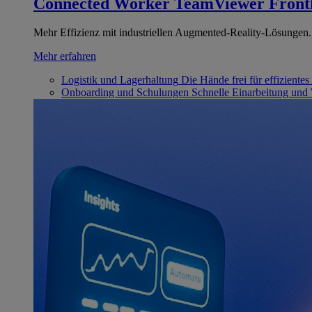
Connected Worker
TeamViewer Front
Mehr Effizienz mit industriellen Augmented-Reality-Lösungen.
Mehr erfahren
Logistik und Lagerhaltung
Die Hände frei für effizientes
Onboarding und Schulungen
Schnelle Einarbeitung und