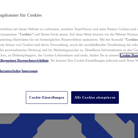
ungsbanner für Cookies
erlebnis auf dieser Website zu verbessern, möchten TeamViewer und seine Partner Cookies und 
n (zusammen
"Cookies"
) auf Ihrem Gerät setzen. Auf diese Weise können wir die Website-Nutzun
rketing-Aktivitäten für ein bestmögliches Nutzererlebnis optimieren. Mit der Auswahl
"Cookies
dem Setzen von Cookies und deren Verwendung, sowie der anschließenden Verarbeitung der erh
r personalisierten Werbung und für Marketingzwecke zu. Detaillierte Informationen zu den Co
ken, zu Drittempfängern, der Cookie-Lebensdauer und mehr, finden Sie in unserer
Cookie Date
llgemeinen Datenschutzrichtlinie
. Sie können Ihre Cookie-Einstellungen jederzeit nach Ihren
herunterladen
Impressum
Cookie-Einstellungen
Alle Cookies akzeptieren