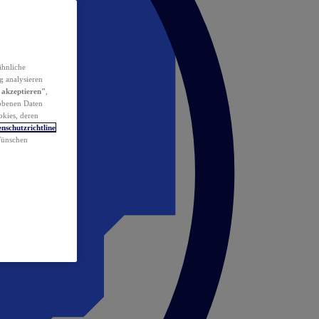
ähnliche
g analysieren
 akzeptieren"
,
obenen Daten
okies, deren
nschutzrichtline
 Wünschen