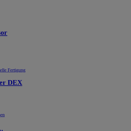
sor
elle Fertigung
er DEX
ben