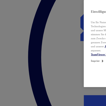
Einwillig
Um Ihr Nutzer
Technologie
und unsere Ma
stimmen Sie 
zum Zwecke de
genauen Zwec
und unserer
A
anpassen.
TeamViewer 
Imprint