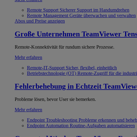
Remote Support
Sicherer Support im Handumdrehen
Remote Management
Geräte überwachen und verwalten
Abos und Preise anzeigen
Große Unternehmen
TeamViewer Ten
Remote-Konnektivität für rundum sichere Prozesse.
Mehr erfahren
Remote-IT-Support
Sicher, flexibel, einheitlich
Betriebstechnologie (OT)
Remote-Zugriff für die industri
Fehlerbehebung in Echtzeit
TeamView
Probleme lösen, bevor User sie bemerken.
Mehr erfahren
Endpoint Troubleshooting
Probleme erkennen und behe
Endpoint Automation
Routine-Aufgaben automatisieren