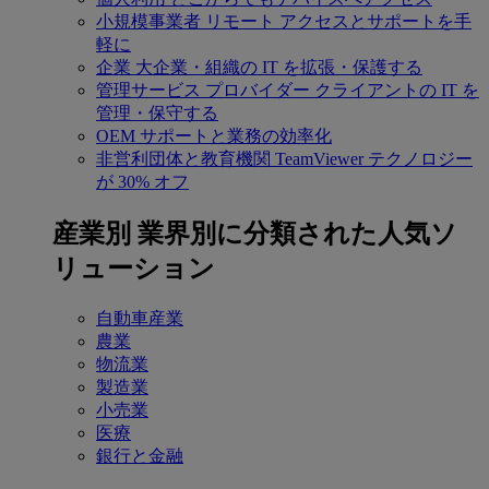
小規模事業者
リモート アクセスとサポートを手
軽に
企業
大企業・組織の IT を拡張・保護する
管理サービス プロバイダー
クライアントの IT を
管理・保守する
OEM
サポートと業務の効率化
非営利団体と教育機関
TeamViewer テクノロジー
が 30% オフ
産業別
業界別に分類された人気ソ
リューション
自動車産業
農業
物流業
製造業
小売業
医療
銀行と金融