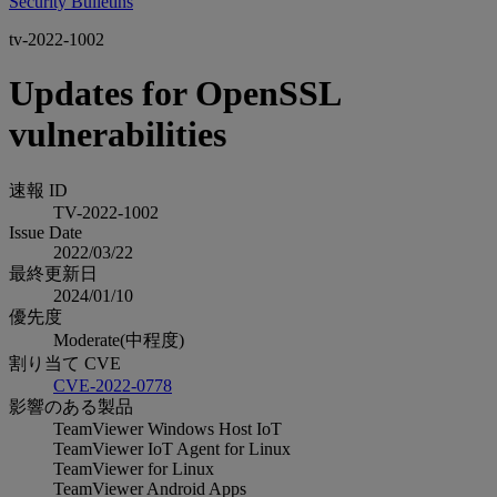
Security Bulletins
tv-2022-1002
Updates for OpenSSL
vulnerabilities
速報 ID
TV-2022-1002
Issue Date
2022/03/22
最終更新日
2024/01/10
優先度
Moderate(中程度)
割り当て CVE
CVE-2022-0778
影響のある製品
TeamViewer Windows Host IoT
TeamViewer IoT Agent for Linux
TeamViewer for Linux
TeamViewer Android Apps