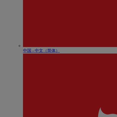
中国 - 中⽂（简体）