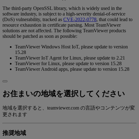
The third-party OpenSSL library, which is widely used in the
software industry, is subject to a high-severity denial-of-service
(DoS) vulnerability, tracked as
CVE-2022-0778
, that could lead to
resource exhaustion in certificate parsing. Most TeamViewer
solutions are not affected. The following TeamViewer products
should be patched as soon as possible:
TeamViewer Windows Host IoT, please update to version
15.28
TeamViewer IoT Agent for Linux, please update to 2.21
TeamViewer for Linux, please update to version 15.28
TeamViewer Android apps, please update to version 15.28
お住まいの地域を選択してください
地域を選択すると、teamviewer.com の言語やコンテンツが変
更されます
推奨地域