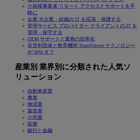
小規模事業者
リモート アクセスとサポートを手
軽に
企業
大企業・組織の IT を拡張・保護する
管理サービス プロバイダー
クライアントの IT を
管理・保守する
OEM
サポートと業務の効率化
非営利団体と教育機関
TeamViewer テクノロジー
が 30% オフ
産業別
業界別に分類された人気ソ
リューション
自動車産業
農業
物流業
製造業
小売業
医療
銀行と金融