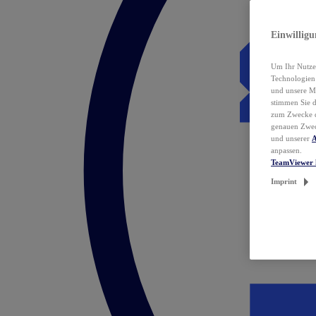
Einwillig
Um Ihr Nutzer
Technologie
und unsere Ma
stimmen Sie 
zum Zwecke de
genauen Zwec
und unserer
A
anpassen.
TeamViewer 
Imprint