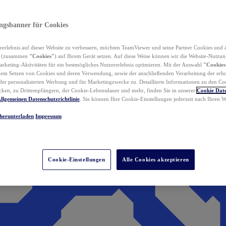
ungsbanner für Cookies
erlebnis auf dieser Website zu verbessern, möchten TeamViewer und seine Partner Cookies und 
n (zusammen
"Cookies"
) auf Ihrem Gerät setzen. Auf diese Weise können wir die Website-Nutzun
rketing-Aktivitäten für ein bestmögliches Nutzererlebnis optimieren. Mit der Auswahl
"Cookies
dem Setzen von Cookies und deren Verwendung, sowie der anschließenden Verarbeitung der erh
r personalisierten Werbung und für Marketingzwecke zu. Detaillierte Informationen zu den Co
ken, zu Drittempfängern, der Cookie-Lebensdauer und mehr, finden Sie in unserer
Cookie Date
llgemeinen Datenschutzrichtlinie
. Sie können Ihre Cookie-Einstellungen jederzeit nach Ihren
herunterladen
Impressum
Cookie-Einstellungen
Alle Cookies akzeptieren