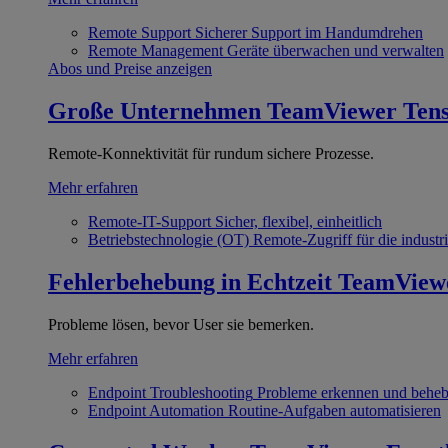
Remote Support
Sicherer Support im Handumdrehen
Remote Management
Geräte überwachen und verwalten
Abos und Preise anzeigen
Große Unternehmen
TeamViewer Ten
Remote-Konnektivität für rundum sichere Prozesse.
Mehr erfahren
Remote-IT-Support
Sicher, flexibel, einheitlich
Betriebstechnologie (OT)
Remote-Zugriff für die industri
Fehlerbehebung in Echtzeit
TeamView
Probleme lösen, bevor User sie bemerken.
Mehr erfahren
Endpoint Troubleshooting
Probleme erkennen und behe
Endpoint Automation
Routine-Aufgaben automatisieren