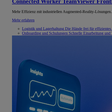
Connected Worker
TeamViewer Front
Mehr Effizienz mit industriellen Augmented-Reality-Lösungen.
Mehr erfahren
Logistik und Lagerhaltung
Die Hände frei für effizientes
Onboarding und Schulungen
Schnelle Einarbeitung und