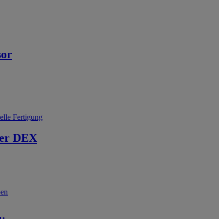
sor
elle Fertigung
er DEX
ben