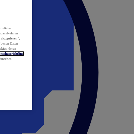
ähnliche
g analysieren
 akzeptieren"
,
obenen Daten
okies, deren
nschutzrichtline
 Wünschen