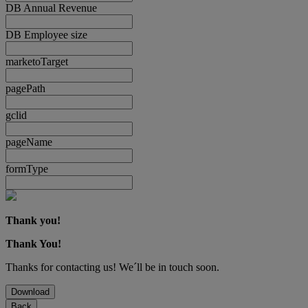
DB Annual Revenue
DB Employee size
marketoTarget
pagePath
gclid
pageName
formType
Thank you!
Thank You!
Thanks for contacting us! We´ll be in touch soon.
Download
Back