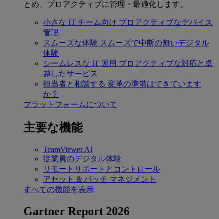
とめ、プロアクティブに管理・最適化します。
小さな IT チーム向け
プロアクティブなデバイス
管理
スムーズな体験
スムーズで中断の無いデジタル
体験
シームレスな IT 運用
プロアクティブな対応と卓
越したサービス
担当者と相談する
変革の準備はできています
か？
プラットフォームについて
主要な機能
TeamViewer AI
従業員のデジタル体験
リモートサポートとコントロール
アセット & パッチ マネジメント
すべての機能を表示
Gartner Report 2026