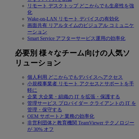
リモート デスクトップ
どこからでも生産性を強
化
Wake-on-LAN
リモート デバイスの有効化
画面共有
リアルタイムのビジュアル コミュニケ
ーション
Smart Service
アフターサービス運用の効率化
必要別
様々なチーム向けの人気ソ
リューション
個人利用
どこからでもデバイスへアクセス
小規模事業者
リモート アクセスとサポートを手
軽に
企業
大企業・組織の IT を拡張・保護する
管理サービス プロバイダー
クライアントの IT を
管理・保守する
OEM
サポートと業務の効率化
非営利団体と教育機関
TeamViewer テクノロジー
が 30% オフ