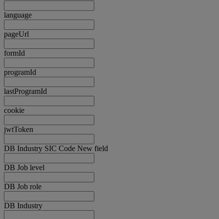
language
pageUrl
formId
programId
lastProgramId
cookie
jwtToken
DB Industry SIC Code New field
DB Job level
DB Job role
DB Industry