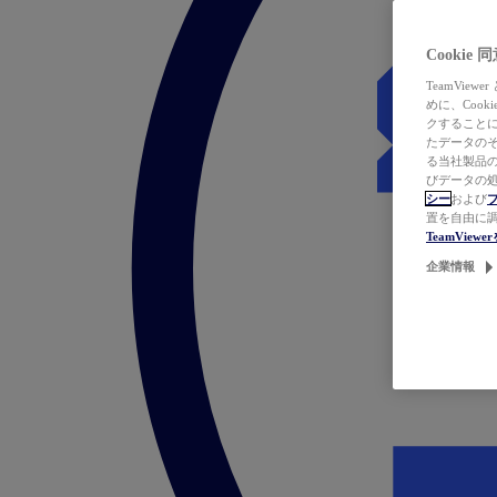
Cookie
TeamVi
めに、Coo
クすることによ
たデータのそ
る当社製品の
びデータの処
シー
および
置を自由に
TeamVie
企業情報