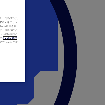
ズし、分析するた
する」
をクリッ
の使用から収集され
タは、お客様によ
ie の配置およ
社の
Cookie ポリ
Cookie の配