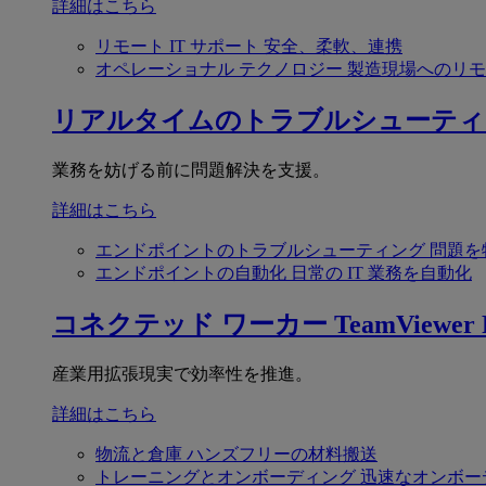
詳細はこちら
リモート IT サポート
安全、柔軟、連携
オペレーショナル テクノロジー
製造現場へのリモ
リアルタイムのトラブルシューティ
業務を妨げる前に問題解決を支援。
詳細はこちら
エンドポイントのトラブルシューティング
問題を
エンドポイントの自動化
日常の IT 業務を自動化
コネクテッド ワーカー
TeamViewer F
産業用拡張現実で効率性を推進。
詳細はこちら
物流と倉庫
ハンズフリーの材料搬送
トレーニングとオンボーディング
迅速なオンボー