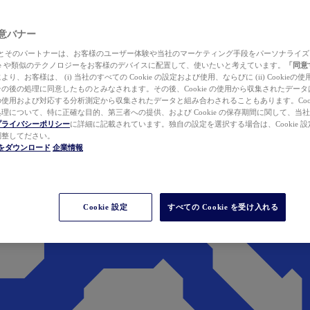
 同意バナー
ewer とそのパートナーは、お客様のユーザー体験や当社のマーケティング手段をパーソナライ
kie や類似のテクノロジーをお客様のデバイスに配置して、使いたいと考えています。
「同意
り、お客様は、 (i) 当社のすべての Cookie の設定および使用、ならびに (ii) Cookie
の後の処理に同意したものとみなされます。その後、Cookie の使用から収集されたデー
使用および対応する分析測定から収集されたデータと組み合わされることもあります。Cook
理について、特に正確な目的、第三者への提供、および Cookie の保存期間に関して、当
プライバシーポリシー
に詳細に記載されています。独自の設定を選択する場合は、Cookie 設定で
調整してださい。
werをダウンロード
企業情報
Cookie 設定
すべての Cookie を受け入れる