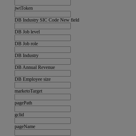
jwtToken
DB Industry SIC Code New field
DB Job level
DB Job role
DB Industry
DB Annual Revenue
DB Employee size
marketoTarget
pagePath
gclid
pageName