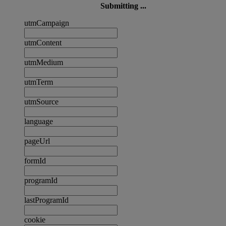
Submitting ...
utmCampaign
utmContent
utmMedium
utmTerm
utmSource
language
pageUrl
formId
programId
lastProgramId
cookie