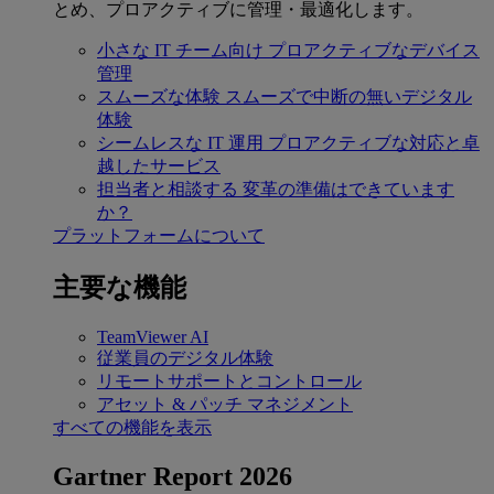
とめ、プロアクティブに管理・最適化します。
小さな IT チーム向け
プロアクティブなデバイス
管理
スムーズな体験
スムーズで中断の無いデジタル
体験
シームレスな IT 運用
プロアクティブな対応と卓
越したサービス
担当者と相談する
変革の準備はできています
か？
プラットフォームについて
主要な機能
TeamViewer AI
従業員のデジタル体験
リモートサポートとコントロール
アセット & パッチ マネジメント
すべての機能を表示
Gartner Report 2026