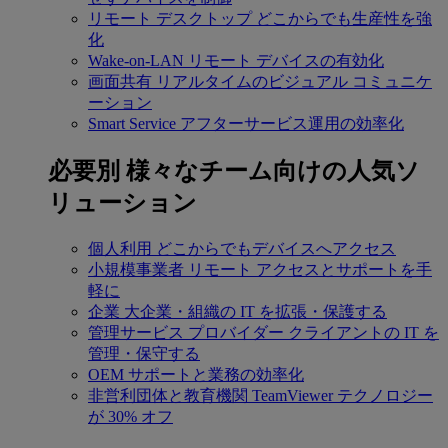
リモート デスクトップ
どこからでも生産性を強
化
Wake-on-LAN
リモート デバイスの有効化
画面共有
リアルタイムのビジュアル コミュニケ
ーション
Smart Service
アフターサービス運用の効率化
必要別
様々なチーム向けの人気ソ
リューション
個人利用
どこからでもデバイスへアクセス
小規模事業者
リモート アクセスとサポートを手
軽に
企業
大企業・組織の IT を拡張・保護する
管理サービス プロバイダー
クライアントの IT を
管理・保守する
OEM
サポートと業務の効率化
非営利団体と教育機関
TeamViewer テクノロジー
が 30% オフ