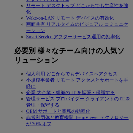
リモート デスクトップ
どこからでも生産性を強
化
Wake-on-LAN
リモート デバイスの有効化
画面共有
リアルタイムのビジュアル コミュニケ
ーション
Smart Service
アフターサービス運用の効率化
必要別
様々なチーム向けの人気ソ
リューション
個人利用
どこからでもデバイスへアクセス
小規模事業者
リモート アクセスとサポートを手
軽に
企業
大企業・組織の IT を拡張・保護する
管理サービス プロバイダー
クライアントの IT を
管理・保守する
OEM
サポートと業務の効率化
非営利団体と教育機関
TeamViewer テクノロジー
が 30% オフ