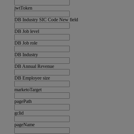
jwtToken
DB Industry SIC Code New field
DB Job level
DB Job role
DB Industry
DB Annual Revenue
DB Employee size
marketoTarget
pagePath
gclid
pageName