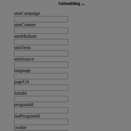
Submitting ...
utmCampaign
utmContent
utmMedium
utmTerm
utmSource
language
pageUrl
formId
programId
lastProgramId
cookie