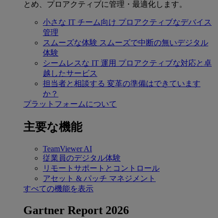
とめ、プロアクティブに管理・最適化します。
小さな IT チーム向け
プロアクティブなデバイス
管理
スムーズな体験
スムーズで中断の無いデジタル
体験
シームレスな IT 運用
プロアクティブな対応と卓
越したサービス
担当者と相談する
変革の準備はできています
か？
プラットフォームについて
主要な機能
TeamViewer AI
従業員のデジタル体験
リモートサポートとコントロール
アセット & パッチ マネジメント
すべての機能を表示
Gartner Report 2026