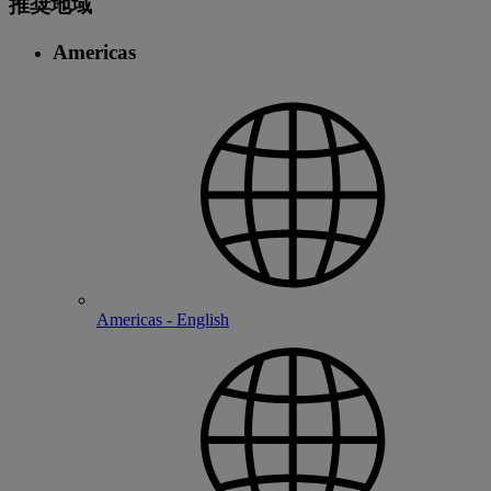
推奨地域
Americas
Americas - English