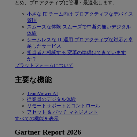
とめ、プロアクティブに管理・最適化します。
小さな IT チーム向け
プロアクティブなデバイス
管理
スムーズな体験
スムーズで中断の無いデジタル
体験
シームレスな IT 運用
プロアクティブな対応と卓
越したサービス
担当者と相談する
変革の準備はできています
か？
プラットフォームについて
主要な機能
TeamViewer AI
従業員のデジタル体験
リモートサポートとコントロール
アセット & パッチ マネジメント
すべての機能を表示
Gartner Report 2026