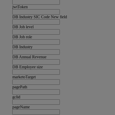
jwtToken
DB Industry SIC Code New field
DB Job level
DB Job role
DB Industry
DB Annual Revenue
DB Employee size
marketoTarget
pagePath
gclid
pageName