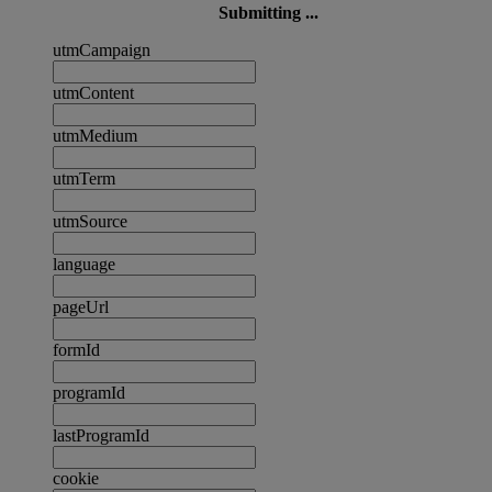
Submitting ...
utmCampaign
utmContent
utmMedium
utmTerm
utmSource
language
pageUrl
formId
programId
lastProgramId
cookie