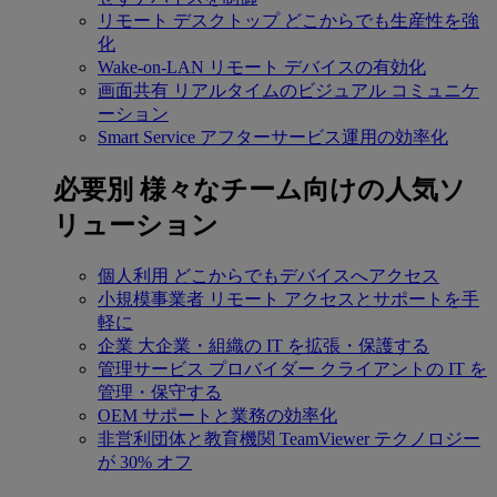
リモート デスクトップ
どこからでも生産性を強
化
Wake-on-LAN
リモート デバイスの有効化
画面共有
リアルタイムのビジュアル コミュニケ
ーション
Smart Service
アフターサービス運用の効率化
必要別
様々なチーム向けの人気ソ
リューション
個人利用
どこからでもデバイスへアクセス
小規模事業者
リモート アクセスとサポートを手
軽に
企業
大企業・組織の IT を拡張・保護する
管理サービス プロバイダー
クライアントの IT を
管理・保守する
OEM
サポートと業務の効率化
非営利団体と教育機関
TeamViewer テクノロジー
が 30% オフ