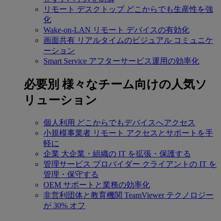
リモート デスクトップ
どこからでも生産性を強
化
Wake-on-LAN
リモート デバイスの有効化
画面共有
リアルタイムのビジュアル コミュニケ
ーション
Smart Service
アフターサービス運用の効率化
必要別
様々なチーム向けの人気ソ
リューション
個人利用
どこからでもデバイスへアクセス
小規模事業者
リモート アクセスとサポートを手
軽に
企業
大企業・組織の IT を拡張・保護する
管理サービス プロバイダー
クライアントの IT を
管理・保守する
OEM
サポートと業務の効率化
非営利団体と教育機関
TeamViewer テクノロジー
が 30% オフ