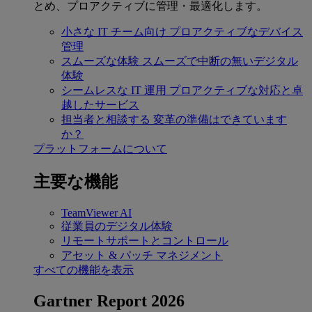
とめ、プロアクティブに管理・最適化します。
小さな IT チーム向け
プロアクティブなデバイス
管理
スムーズな体験
スムーズで中断の無いデジタル
体験
シームレスな IT 運用
プロアクティブな対応と卓
越したサービス
担当者と相談する
変革の準備はできています
か？
プラットフォームについて
主要な機能
TeamViewer AI
従業員のデジタル体験
リモートサポートとコントロール
アセット & パッチ マネジメント
すべての機能を表示
Gartner Report 2026