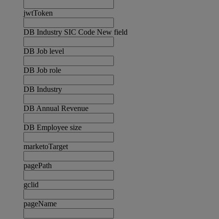
jwtToken
DB Industry SIC Code New field
DB Job level
DB Job role
DB Industry
DB Annual Revenue
DB Employee size
marketoTarget
pagePath
gclid
pageName