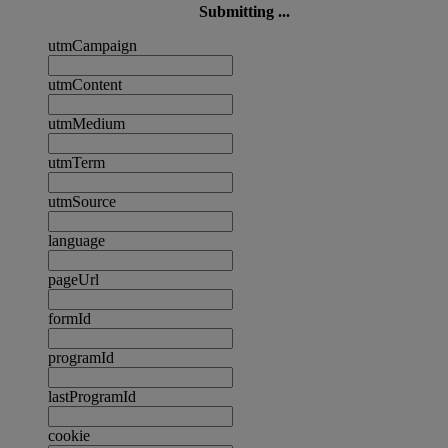
Submitting ...
utmCampaign
utmContent
utmMedium
utmTerm
utmSource
language
pageUrl
formId
programId
lastProgramId
cookie