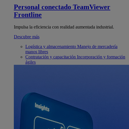
Personal conectado
TeamViewer
Frontline
Impulsa la eficiencia con realidad aumentada industrial.
Descubre más
Logística y almacenamiento
Manejo de mercadería
manos libres
Contratación y capacitación
Incorporación y formación
ágiles