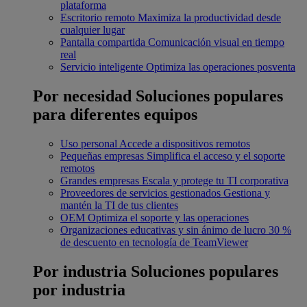
plataforma
Escritorio remoto
Maximiza la productividad desde
cualquier lugar
Pantalla compartida
Comunicación visual en tiempo
real
Servicio inteligente
Optimiza las operaciones posventa
Por necesidad
Soluciones populares
para diferentes equipos
Uso personal
Accede a dispositivos remotos
Pequeñas empresas
Simplifica el acceso y el soporte
remotos
Grandes empresas
Escala y protege tu TI corporativa
Proveedores de servicios gestionados
Gestiona y
mantén la TI de tus clientes
OEM
Optimiza el soporte y las operaciones
Organizaciones educativas y sin ánimo de lucro
30 %
de descuento en tecnología de TeamViewer
Por industria
Soluciones populares
por industria