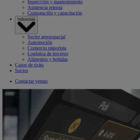
Inspección y mantenimiento
Asistencia remota
Contratación y capacitación
Industrias
Sector aeroespacial
Automoción
Comercio minorista
Logística de terceros
Alimentos y bebidas
Casos de éxito
Socios
Contactar ventas