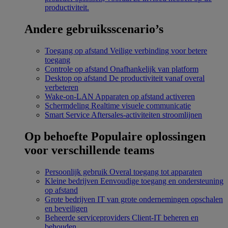
productiviteit.
Andere gebruiksscenario’s
Toegang op afstand
Veilige verbinding voor betere
toegang
Controle op afstand
Onafhankelijk van platform
Desktop op afstand
De productiviteit vanaf overal
verbeteren
Wake-on-LAN
Apparaten op afstand activeren
Schermdeling
Realtime visuele communicatie
Smart Service
Aftersales-activiteiten stroomlijnen
Op behoefte
Populaire oplossingen
voor verschillende teams
Persoonlijk gebruik
Overal toegang tot apparaten
Kleine bedrijven
Eenvoudige toegang en ondersteuning
op afstand
Grote bedrijven
IT van grote ondernemingen opschalen
en beveiligen
Beheerde serviceproviders
Client-IT beheren en
behouden