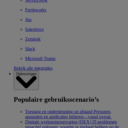
ServiceNow
Freshworks
Jira
Salesforce
Zendesk
Slack
Microsoft Teams
Bekijk alle integraties
Oplossingen
Populaire gebruiksscenario’s
Toegang en ondersteuning op afstand
Personen,
apparaten en applicaties beheren—vanaf overal.
Digitale werknemerservaring (DEX)
IT-problemen
proactief oplossen, voordat ze invloed hebben op de