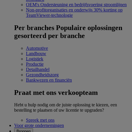
OEM's
Ondersteuning en bedrijfsvoering stroomlijnen
Non-profitorganisaties en onderwijs
30% korting op
TeamViewer-technologie
Per branches
Populaire oplossingen
gesorteerd per branche
Automotive
Landbouw
Logistiek
Productie
Detailhandel
Gezondheidszorg
Bankwezen en financiën
Praat met ons verkoopteam
Hebt u hulp nodig om de juiste oplossing te kiezen, een
bestelling te plaatsen of uw licentie te upgraden?
Spreek met ons
Voor grote ondernemingen
Bronnen