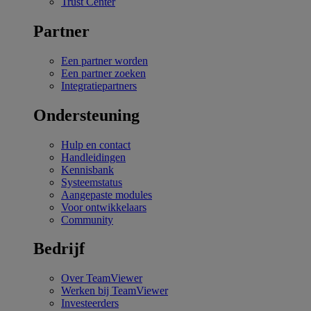
Trust Center
Partner
Een partner worden
Een partner zoeken
Integratiepartners
Ondersteuning
Hulp en contact
Handleidingen
Kennisbank
Systeemstatus
Aangepaste modules
Voor ontwikkelaars
Community
Bedrijf
Over TeamViewer
Werken bij TeamViewer
Investeerders