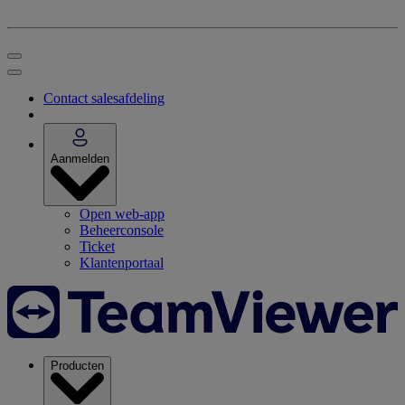
Contact salesafdeling
Aanmelden
Open web-app
Beheerconsole
Ticket
Klantenportaal
Producten