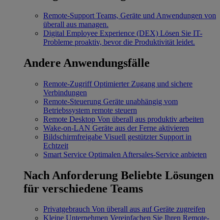
Remote-Support
Teams, Geräte und Anwendungen von
überall aus managen.
Digital Employee Experience (DEX)
Lösen Sie IT-
Probleme proaktiv, bevor die Produktivität leidet.
Andere Anwendungsfälle
Remote-Zugriff
Optimierter Zugang und sichere
Verbindungen
Remote-Steuerung
Geräte unabhängig vom
Betriebssystem remote steuern
Remote Desktop
Von überall aus produktiv arbeiten
Wake-on-LAN
Geräte aus der Ferne aktivieren
Bildschirmfreigabe
Visuell gestützter Support in
Echtzeit
Smart Service
Optimalen Aftersales-Service anbieten
Nach Anforderung
Beliebte Lösungen
für verschiedene Teams
Privatgebrauch
Von überall aus auf Geräte zugreifen
Kleine Unternehmen
Vereinfachen Sie Ihren Remote-