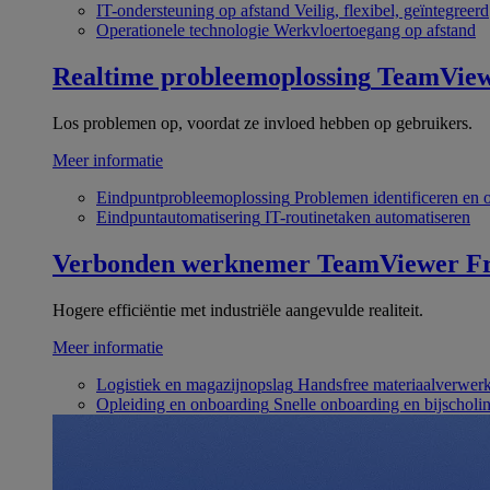
IT-ondersteuning op afstand
Veilig, flexibel, geïntegreerd
Operationele technologie
Werkvloertoegang op afstand
Realtime probleemoplossing
TeamVie
Los problemen op, voordat ze invloed hebben op gebruikers.
Meer informatie
Eindpuntprobleemoplossing
Problemen identificeren en 
Eindpuntautomatisering
IT-routinetaken automatiseren
Verbonden werknemer
TeamViewer Fr
Hogere efficiëntie met industriële aangevulde realiteit.
Meer informatie
Logistiek en magazijnopslag
Handsfree materiaalverwer
Opleiding en onboarding
Snelle onboarding en bijscholi