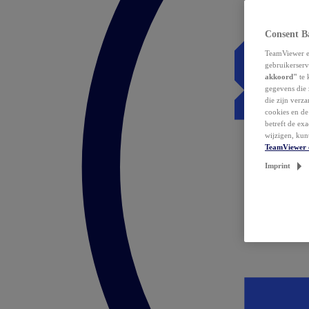
Consent B
TeamViewer en
gebruikerserv
akkoord"
te 
gegevens die 
die zijn verz
cookies en d
betreft de ex
wijzigen, kun
TeamViewer 
Imprint