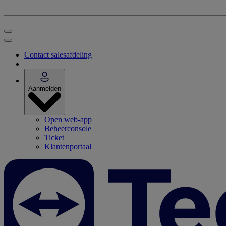
Contact salesafdeling
Aanmelden
Open web-app
Beheerconsole
Ticket
Klantenportaal