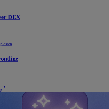
wer DEX
oplossen
ontline
king
ng