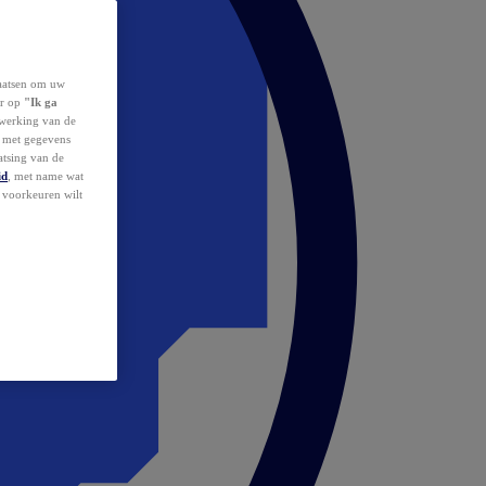
laatsen om uw
or op
"Ik ga
erwerking van de
d met gegevens
atsing van de
id
, met name wat
w voorkeuren wilt