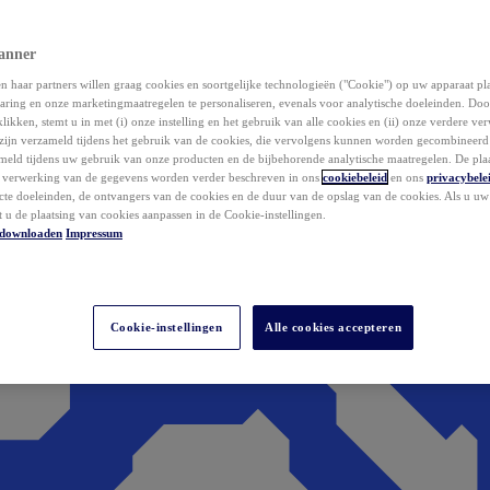
anner
 haar partners willen graag cookies en soortgelijke technologieën ("Cookie") op uw apparaat p
aring en onze marketingmaatregelen te personaliseren, evenals voor analytische doeleinden. Do
klikken, stemt u in met (i) onze instelling en het gebruik van alle cookies en (ii) onze verdere v
zijn verzameld tijdens het gebruik van de cookies, die vervolgens kunnen worden gecombineer
ameld tijdens uw gebruik van onze producten en de bijbehorende analytische maatregelen. De pla
e verwerking van de gegevens worden verder beschreven in ons
cookiebeleid
en ons
privacybele
acte doeleinden, de ontvangers van de cookies en de duur van de opslag van de cookies. Als u u
t u de plaatsing van cookies aanpassen in de Cookie-instellingen.
downloaden
Impressum
Cookie-instellingen
Alle cookies accepteren