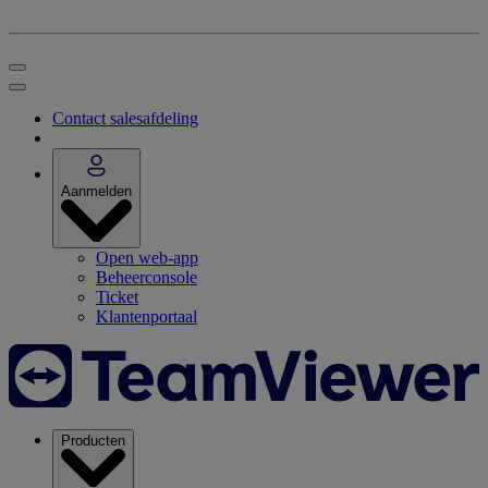
Contact salesafdeling
Aanmelden
Open web-app
Beheerconsole
Ticket
Klantenportaal
Producten