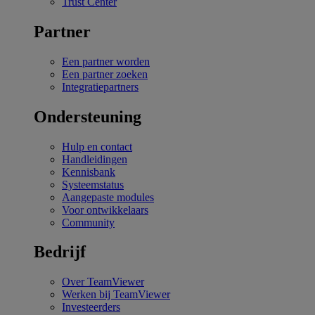
Trust Center
Partner
Een partner worden
Een partner zoeken
Integratiepartners
Ondersteuning
Hulp en contact
Handleidingen
Kennisbank
Systeemstatus
Aangepaste modules
Voor ontwikkelaars
Community
Bedrijf
Over TeamViewer
Werken bij TeamViewer
Investeerders