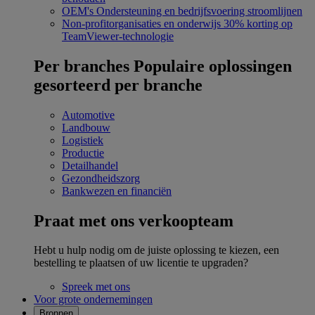
OEM's
Ondersteuning en bedrijfsvoering stroomlijnen
Non-profitorganisaties en onderwijs
30% korting op
TeamViewer-technologie
Per branches
Populaire oplossingen
gesorteerd per branche
Automotive
Landbouw
Logistiek
Productie
Detailhandel
Gezondheidszorg
Bankwezen en financiën
Praat met ons verkoopteam
Hebt u hulp nodig om de juiste oplossing te kiezen, een
bestelling te plaatsen of uw licentie te upgraden?
Spreek met ons
Voor grote ondernemingen
Bronnen