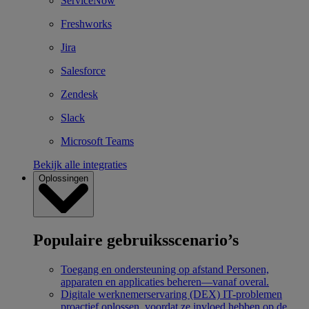
ServiceNow
Freshworks
Jira
Salesforce
Zendesk
Slack
Microsoft Teams
Bekijk alle integraties
Oplossingen
Populaire gebruiksscenario’s
Toegang en ondersteuning op afstand
Personen,
apparaten en applicaties beheren—vanaf overal.
Digitale werknemerservaring (DEX)
IT-problemen
proactief oplossen, voordat ze invloed hebben op de