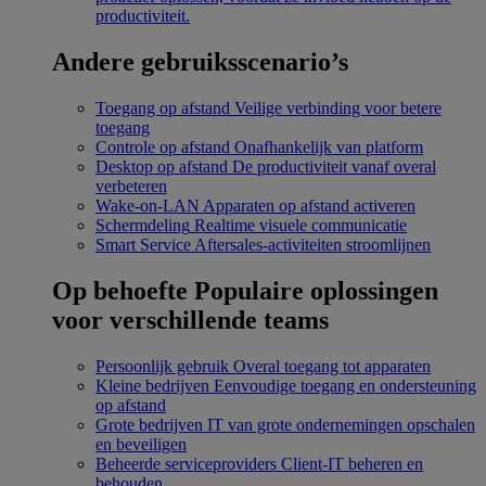
productiviteit.
Andere gebruiksscenario’s
Toegang op afstand
Veilige verbinding voor betere
toegang
Controle op afstand
Onafhankelijk van platform
Desktop op afstand
De productiviteit vanaf overal
verbeteren
Wake-on-LAN
Apparaten op afstand activeren
Schermdeling
Realtime visuele communicatie
Smart Service
Aftersales-activiteiten stroomlijnen
Op behoefte
Populaire oplossingen
voor verschillende teams
Persoonlijk gebruik
Overal toegang tot apparaten
Kleine bedrijven
Eenvoudige toegang en ondersteuning
op afstand
Grote bedrijven
IT van grote ondernemingen opschalen
en beveiligen
Beheerde serviceproviders
Client-IT beheren en
behouden