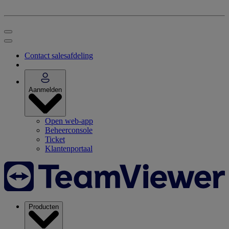
Contact salesafdeling
Aanmelden
Open web-app
Beheerconsole
Ticket
Klantenportaal
Producten