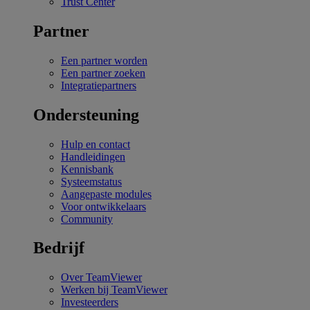
Trust Center
Partner
Een partner worden
Een partner zoeken
Integratiepartners
Ondersteuning
Hulp en contact
Handleidingen
Kennisbank
Systeemstatus
Aangepaste modules
Voor ontwikkelaars
Community
Bedrijf
Over TeamViewer
Werken bij TeamViewer
Investeerders