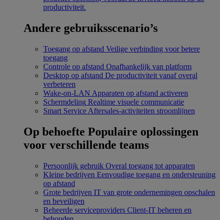
productiviteit.
Andere gebruiksscenario’s
Toegang op afstand
Veilige verbinding voor betere
toegang
Controle op afstand
Onafhankelijk van platform
Desktop op afstand
De productiviteit vanaf overal
verbeteren
Wake-on-LAN
Apparaten op afstand activeren
Schermdeling
Realtime visuele communicatie
Smart Service
Aftersales-activiteiten stroomlijnen
Op behoefte
Populaire oplossingen
voor verschillende teams
Persoonlijk gebruik
Overal toegang tot apparaten
Kleine bedrijven
Eenvoudige toegang en ondersteuning
op afstand
Grote bedrijven
IT van grote ondernemingen opschalen
en beveiligen
Beheerde serviceproviders
Client-IT beheren en
behouden