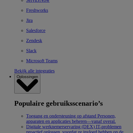
ServiceNow
Freshworks
Jira
Salesforce
Zendesk
Slack
Microsoft Teams
Bekijk alle integraties
Oplossingen
Populaire gebruiksscenario’s
Toegang en ondersteuning op afstand
Personen,
apparaten en applicaties beheren—vanaf overal.
Digitale werknemerservaring (DEX)
IT-problemen
proactief oplossen, voordat ze invloed hebben op de