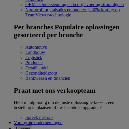
OEM's
Ondersteuning en bedrijfsvoering stroomlijnen
Non-profitorganisaties en onderwijs
30% korting op
TeamViewer-technologie
Per branches
Populaire oplossingen
gesorteerd per branche
Automotive
Landbouw
Logistiek
Productie
Detailhandel
Gezondheidszorg
Bankwezen en financiën
Praat met ons verkoopteam
Hebt u hulp nodig om de juiste oplossing te kiezen, een
bestelling te plaatsen of uw licentie te upgraden?
Spreek met ons
Voor grote ondernemingen
Bronnen