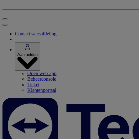
Contact salesafdeling
Aanmelden
Open web-app
Beheerconsole
Ticket
Klantenportaal