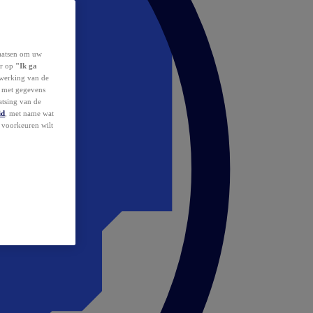
laatsen om uw
or op
"Ik ga
erwerking van de
d met gegevens
atsing van de
id
, met name wat
w voorkeuren wilt