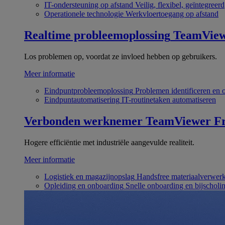
IT-ondersteuning op afstand
Veilig, flexibel, geïntegreerd
Operationele technologie
Werkvloertoegang op afstand
Realtime probleemoplossing
TeamVie
Los problemen op, voordat ze invloed hebben op gebruikers.
Meer informatie
Eindpuntprobleemoplossing
Problemen identificeren en 
Eindpuntautomatisering
IT-routinetaken automatiseren
Verbonden werknemer
TeamViewer Fr
Hogere efficiëntie met industriële aangevulde realiteit.
Meer informatie
Logistiek en magazijnopslag
Handsfree materiaalverwer
Opleiding en onboarding
Snelle onboarding en bijscholi