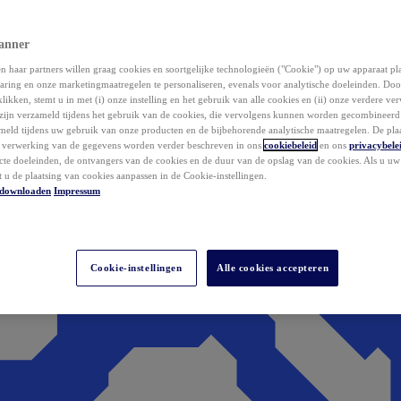
anner
 haar partners willen graag cookies en soortgelijke technologieën ("Cookie") op uw apparaat p
aring en onze marketingmaatregelen te personaliseren, evenals voor analytische doeleinden. Do
klikken, stemt u in met (i) onze instelling en het gebruik van alle cookies en (ii) onze verdere v
zijn verzameld tijdens het gebruik van de cookies, die vervolgens kunnen worden gecombineer
ameld tijdens uw gebruik van onze producten en de bijbehorende analytische maatregelen. De pla
e verwerking van de gegevens worden verder beschreven in ons
cookiebeleid
en ons
privacybele
acte doeleinden, de ontvangers van de cookies en de duur van de opslag van de cookies. Als u u
t u de plaatsing van cookies aanpassen in de Cookie-instellingen.
downloaden
Impressum
Cookie-instellingen
Alle cookies accepteren