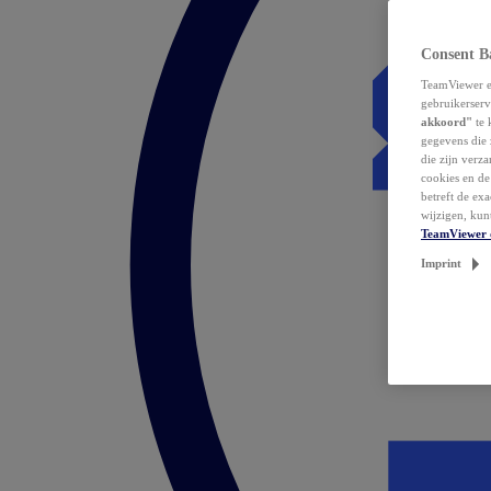
Consent B
TeamViewer en
gebruikerserv
akkoord"
te 
gegevens die 
die zijn verz
cookies en d
betreft de ex
wijzigen, kun
TeamViewer 
Imprint